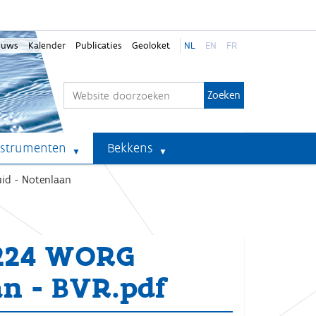
euws
Kalender
Publicaties
Geoloket
NL
EN
FR
Zoek
Geavanceerd zoeken...
nstrumenten
Bekkens
uid - Notenlaan
-224 WORG
an - BVR.pdf