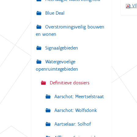
i
VR
:
g
Blue Deal
a
Overstromingsveilig bouwen
t
en wonen
i
e
Signaalgebieden
Watergevoelige
openruimtegebieden
Definitieve dossiers
Aarschot: Meertselstraat
Aarschot: Wolfsdonk
Aartselaar: Solhof