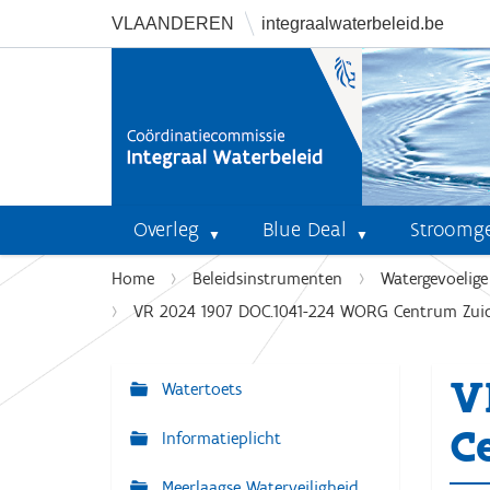
VLAANDEREN
integraalwaterbeleid.be
Overleg
Blue Deal
Stroomg
U
Home
Beleidsinstrumenten
Watergevoelig
b
VR 2024 1907 DOC.1041-224 WORG Centrum Zuid
e
n
V
t
Watertoets
N
h
a
C
i
Informatieplicht
v
e
r
Meerlaagse Waterveiligheid