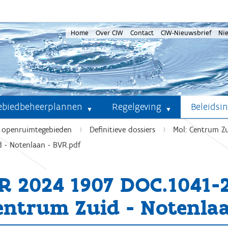
Home
Over CIW
Contact
CIW-Nieuwsbrief
Ni
ebiedbeheerplannen
Regelgeving
Beleidsi
e openruimtegebieden
Definitieve dossiers
Mol: Centrum Z
 - Notenlaan - BVR.pdf
R 2024 1907 DOC.1041
entrum Zuid - Notenla