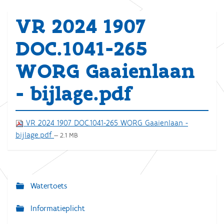
VR 2024 1907
DOC.1041-265
WORG Gaaienlaan
- bijlage.pdf
VR 2024 1907 DOC.1041-265 WORG Gaaienlaan -
bijlage.pdf
— 2.1 MB
Watertoets
N
a
Informatieplicht
v