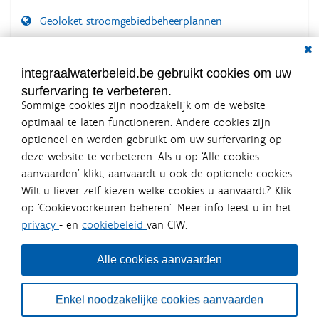
Geoloket stroomgebiedbeheerplannen
Dial
Documenten voor leden
LOGIN VEREIST
integraalwaterbeleid.be gebruikt cookies om uw
surfervaring te verbeteren.
Sommige cookies zijn noodzakelijk om de website
optimaal te laten functioneren. Andere cookies zijn
optioneel en worden gebruikt om uw surfervaring op
Integraalwaterbeleid.be is een
deze website te verbeteren. Als u op ‘Alle cookies
officiële website van de Vlaamse
aanvaarden’ klikt, aanvaardt u ook de optionele cookies.
overheid
Wilt u liever zelf kiezen welke cookies u aanvaardt? Klik
uitgegeven door
Coördinatiecommissie Integraal
op ‘Cookievoorkeuren beheren’. Meer info leest u in het
Waterbeleid
privacy
- en
cookiebeleid
van CIW.
De Coördinatiecommissie Integraal Waterbeleid (CIW) is een
overlegplatform van de diverse beleidsdomeinen en
bestuursniveaus die bij het waterbeleid betrokken zijn. Ook
Alle cookies aanvaarden
waterbedrijven nemen deel aan het overleg. Deze
samenwerking zorgt voor een gecoördineerde en
geïntegreerde aanpak van het waterbeleid en waterbeheer
Enkel noodzakelijke cookies aanvaarden
in Vlaanderen.