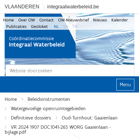
VLAANDEREN
integraalwaterbeleid.be
Home
Over CIW
Contact
CIW-Nieuwsbrief
Nieuws
Kalender
Publicaties
Geoloket
NL
EN
FR
Zoek
Geavanceerd zoeken...
Klap navi
Home
Beleidsinstrumenten
Watergevoelige openruimtegebieden
Definitieve dossiers
Oud-Turnhout: Gaaienlaan
VR 2024 1907 DOC.1041-265 WORG Gaaienlaan -
bijlage.pdf