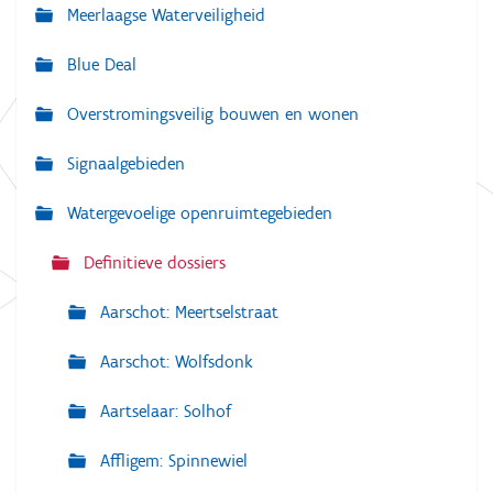
Meerlaagse Waterveiligheid
i
g
Blue Deal
a
Overstromingsveilig bouwen en wonen
t
i
Signaalgebieden
e
Watergevoelige openruimtegebieden
Definitieve dossiers
Aarschot: Meertselstraat
Aarschot: Wolfsdonk
Aartselaar: Solhof
Affligem: Spinnewiel