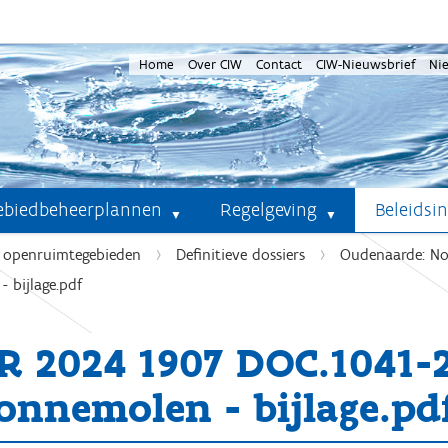
Home
Over CIW
Contact
CIW-Nieuwsbrief
Ni
ebiedbeheerplannen
Regelgeving
Beleidsi
e openruimtegebieden
Definitieve dossiers
Oudenaarde: N
 bijlage.pdf
R 2024 1907 DOC.1041
onnemolen - bijlage.pd