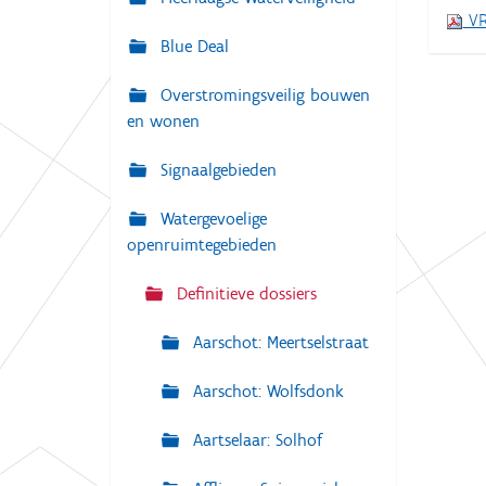
i
VR
:
g
Blue Deal
a
Overstromingsveilig bouwen
t
en wonen
i
e
Signaalgebieden
Watergevoelige
openruimtegebieden
Definitieve dossiers
Aarschot: Meertselstraat
Aarschot: Wolfsdonk
Aartselaar: Solhof