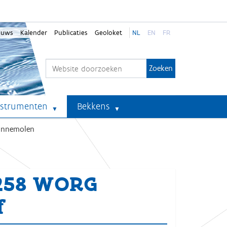
euws
Kalender
Publicaties
Geoloket
NL
EN
FR
Zoek
Geavanceerd zoeken...
nstrumenten
Bekkens
onnemolen
-258 WORG
f