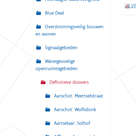
i
VR
:
g
Blue Deal
a
Overstromingsveilig bouwen
t
en wonen
i
e
Signaalgebieden
Watergevoelige
openruimtegebieden
Definitieve dossiers
Aarschot: Meertselstraat
Aarschot: Wolfsdonk
Aartselaar: Solhof