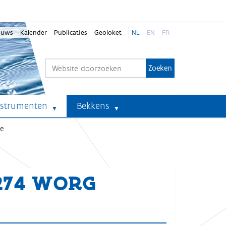
euws
Kalender
Publicaties
Geoloket
NL
EN
FR
Zoek
Geavanceerd zoeken...
nstrumenten
Bekkens
e
-274 WORG