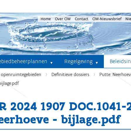
Home
Over CIW
Contact
CIW-Nieuwsbrief
Ni
ebiedbeheerplannen
Regelgeving
Beleidsi
e openruimtegebieden
Definitieve dossiers
Putte: Neerhoev
jlage.pdf
R 2024 1907 DOC.1041
eerhoeve - bijlage.pdf