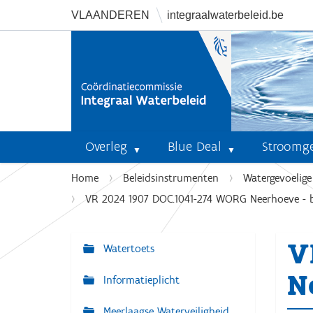
VLAANDEREN
integraalwaterbeleid.be
Overleg
Blue Deal
Stroomg
U
Home
Beleidsinstrumenten
Watergevoelig
b
VR 2024 1907 DOC.1041-274 WORG Neerhoeve - bi
e
n
V
t
Watertoets
N
h
a
N
i
Informatieplicht
v
e
r
Meerlaagse Waterveiligheid