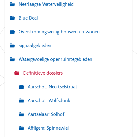
Meerlaagse Waterveiligheid
i
g
Blue Deal
a
Overstromingsveilig bouwen en wonen
t
i
Signaalgebieden
e
Watergevoelige openruimtegebieden
Definitieve dossiers
Aarschot: Meertselstraat
Aarschot: Wolfsdonk
Aartselaar: Solhof
Affligem: Spinnewiel