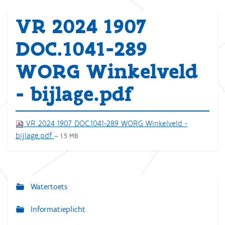
VR 2024 1907
DOC.1041-289
WORG Winkelveld
- bijlage.pdf
VR 2024 1907 DOC.1041-289 WORG Winkelveld -
bijlage.pdf
— 1.5 MB
Watertoets
N
a
Informatieplicht
v