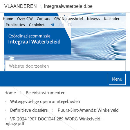
VLAANDEREN
integraalwaterbeleid.be
Home
Over CIW
Contact
CIW-Nieuwsbrief
Nieuws
Kalender
Publicaties
Geoloket
NL
EN
FR
Zoek
Geavanceerd zoeken...
Klap navi
Home
Beleidsinstrumenten
Watergevoelige openruimtegebieden
Definitieve dossiers
Puurs-Sint-Amands: Winkelveld
VR 2024 1907 DOC.1041-289 WORG Winkelveld -
bijlage.pdf