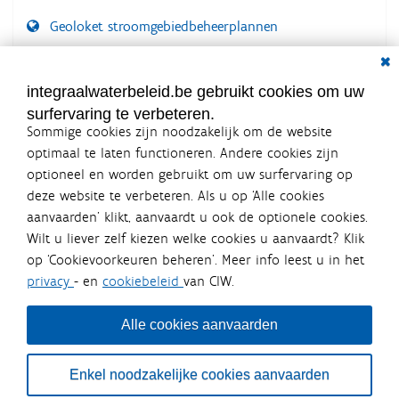
Geoloket stroomgebiedbeheerplannen
Dial
Documenten voor leden
LOGIN VEREIST
integraalwaterbeleid.be gebruikt cookies om uw
surfervaring te verbeteren.
Sommige cookies zijn noodzakelijk om de website
optimaal te laten functioneren. Andere cookies zijn
optioneel en worden gebruikt om uw surfervaring op
Integraalwaterbeleid.be is een
deze website te verbeteren. Als u op ‘Alle cookies
officiële website van de Vlaamse
aanvaarden’ klikt, aanvaardt u ook de optionele cookies.
overheid
Wilt u liever zelf kiezen welke cookies u aanvaardt? Klik
uitgegeven door
Coördinatiecommissie Integraal
op ‘Cookievoorkeuren beheren’. Meer info leest u in het
Waterbeleid
privacy
- en
cookiebeleid
van CIW.
De Coördinatiecommissie Integraal Waterbeleid (CIW) is een
overlegplatform van de diverse beleidsdomeinen en
bestuursniveaus die bij het waterbeleid betrokken zijn. Ook
Alle cookies aanvaarden
waterbedrijven nemen deel aan het overleg. Deze
samenwerking zorgt voor een gecoördineerde en
geïntegreerde aanpak van het waterbeleid en waterbeheer
Enkel noodzakelijke cookies aanvaarden
in Vlaanderen.