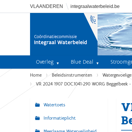
VLAANDEREN
integraalwaterbeleid.be
Overleg
Blue Deal
Stroomg
U
Home
Beleidsinstrumenten
Watergevoelig
b
VR 2024 1907 DOC.1041-290 WORG Beggelbeek -
e
n
V
t
Watertoets
N
h
a
B
i
Informatieplicht
v
e
r
Meerlaagse Waterveiligheid