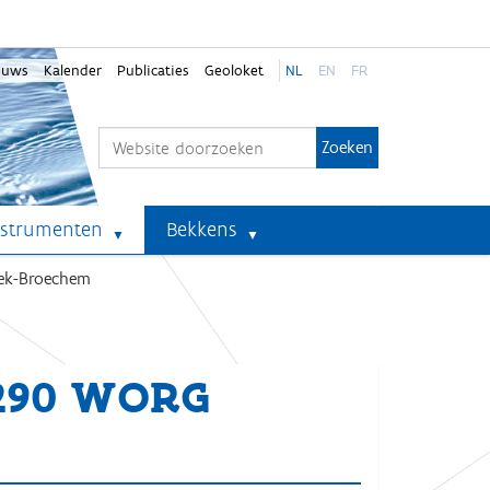
euws
Kalender
Publicaties
Geoloket
NL
EN
FR
Zoek
Geavanceerd zoeken...
nstrumenten
Bekkens
eek-Broechem
-290 WORG