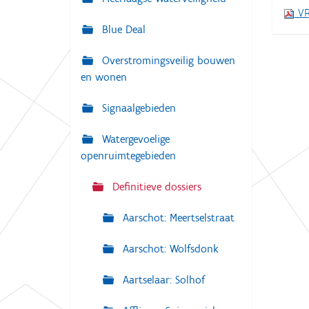
i
VR
:
g
Blue Deal
a
Overstromingsveilig bouwen
t
en wonen
i
e
Signaalgebieden
Watergevoelige
openruimtegebieden
Definitieve dossiers
Aarschot: Meertselstraat
Aarschot: Wolfsdonk
Aartselaar: Solhof