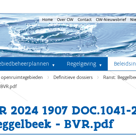
Home
Over CIW
Contact
CIW-Nieuwsbrief
Ni
ebiedbeheerplannen
Regelgeving
Beleidsi
e openruimtegebieden
Definitieve dossiers
Ranst: Beggelb
 BVR.pdf
R 2024 1907 DOC.1041
eggelbeek - BVR.pdf