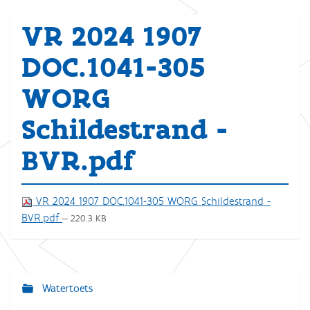
VR 2024 1907
DOC.1041-305
WORG
Schildestrand -
BVR.pdf
VR 2024 1907 DOC.1041-305 WORG Schildestrand -
BVR.pdf
— 220.3 KB
Watertoets
N