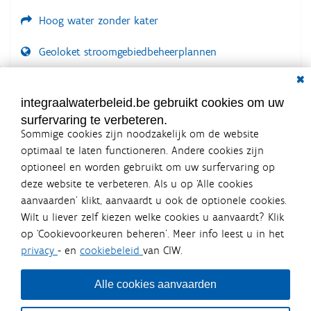
Hoog water zonder kater
Geoloket stroomgebiedbeheerplannen
Dial
Documenten voor leden
LOGIN VEREIST
integraalwaterbeleid.be gebruikt cookies om uw
surfervaring te verbeteren.
Sommige cookies zijn noodzakelijk om de website
optimaal te laten functioneren. Andere cookies zijn
optioneel en worden gebruikt om uw surfervaring op
Integraalwaterbeleid.be is een
deze website te verbeteren. Als u op ‘Alle cookies
officiële website van de Vlaamse
aanvaarden’ klikt, aanvaardt u ook de optionele cookies.
overheid
Wilt u liever zelf kiezen welke cookies u aanvaardt? Klik
uitgegeven door
Coördinatiecommissie Integraal
op ‘Cookievoorkeuren beheren’. Meer info leest u in het
Waterbeleid
privacy
- en
cookiebeleid
van CIW.
De Coördinatiecommissie Integraal Waterbeleid (CIW) is een
overlegplatform van de diverse beleidsdomeinen en
bestuursniveaus die bij het waterbeleid betrokken zijn. Ook
Alle cookies aanvaarden
waterbedrijven nemen deel aan het overleg. Deze
samenwerking zorgt voor een gecoördineerde en