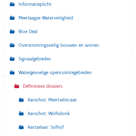
a
Informatieplicht
v
Meerlaagse Waterveiligheid
i
g
Blue Deal
a
Overstromingsveilig bouwen en wonen
t
i
Signaalgebieden
e
Watergevoelige openruimtegebieden
Definitieve dossiers
Aarschot: Meertselstraat
Aarschot: Wolfsdonk
Aartselaar: Solhof