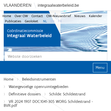
VLAANDEREN
integraalwaterbeleid.be
Home
Over CIW
Contact
CIW-Nieuwsbrief
Nieuws
Kalender
Publicaties
Geoloket
NL
EN
FR
Zoek
Geavanceerd zoeken...
Klap navi
Home
Beleidsinstrumenten
Watergevoelige openruimtegebieden
Definitieve dossiers
Schilde: Schildestrand
VR 2024 1907 DOC.1041-305 WORG Schildestrand -
BVR.pdf