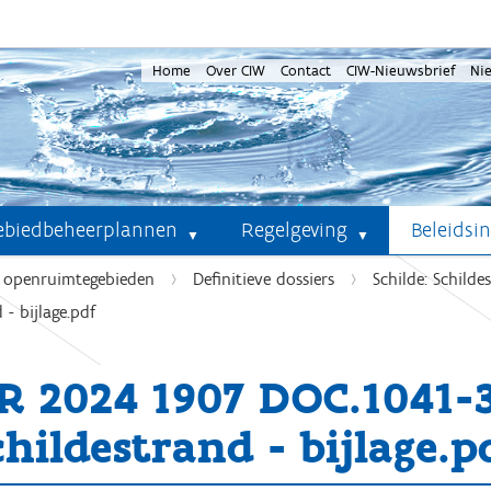
Home
Over CIW
Contact
CIW-Nieuwsbrief
Ni
ebiedbeheerplannen
Regelgeving
Beleidsi
e openruimtegebieden
Definitieve dossiers
Schilde: Schilde
- bijlage.pdf
R 2024 1907 DOC.1041
childestrand - bijlage.p