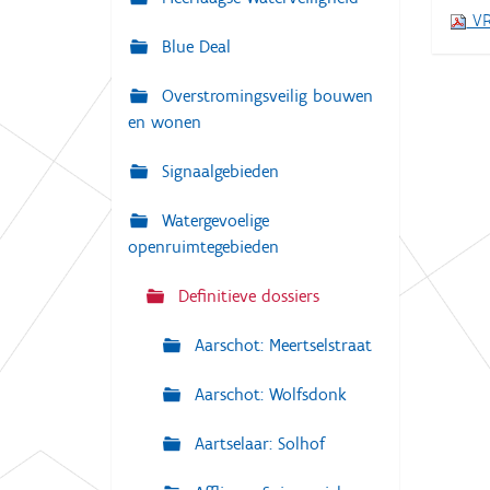
i
VR
:
g
Blue Deal
a
Overstromingsveilig bouwen
t
en wonen
i
e
Signaalgebieden
Watergevoelige
openruimtegebieden
Definitieve dossiers
Aarschot: Meertselstraat
Aarschot: Wolfsdonk
Aartselaar: Solhof