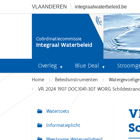
VLAANDEREN
integraalwaterbeleid.be
Overleg
Blue Deal
Stroomg
U
Home
Beleidsinstrumenten
Watergevoelig
b
VR 2024 1907 DOC.1041-307 WORG Schildestrand 
e
n
V
t
Watertoets
N
h
a
S
i
Informatieplicht
v
e
r
Meerlaagse Waterveiligheid