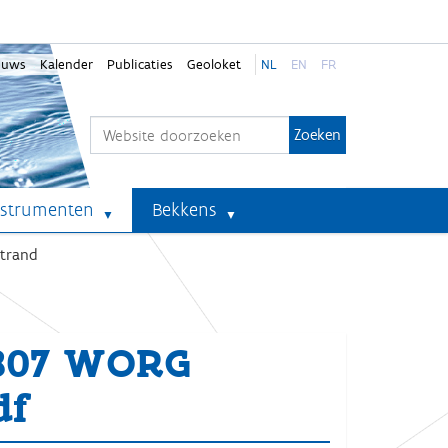
euws
Kalender
Publicaties
Geoloket
NL
EN
FR
Zoek
Geavanceerd zoeken...
nstrumenten
Bekkens
strand
-307 WORG
df