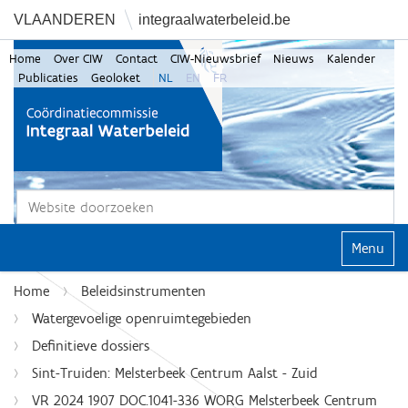
VLAANDEREN
integraalwaterbeleid.be
Home
Over CIW
Contact
CIW-Nieuwsbrief
Nieuws
Kalender
Publicaties
Geoloket
NL
EN
FR
Zoek
Geavanceerd zoeken...
Klap navi
Home
Beleidsinstrumenten
Watergevoelige openruimtegebieden
Definitieve dossiers
Sint-Truiden: Melsterbeek Centrum Aalst - Zuid
VR 2024 1907 DOC.1041-336 WORG Melsterbeek Centrum