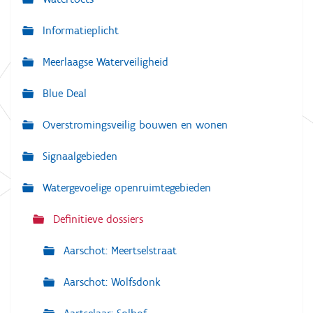
N
a
Informatieplicht
v
Meerlaagse Waterveiligheid
i
g
Blue Deal
a
Overstromingsveilig bouwen en wonen
t
i
Signaalgebieden
e
Watergevoelige openruimtegebieden
Definitieve dossiers
Aarschot: Meertselstraat
Aarschot: Wolfsdonk