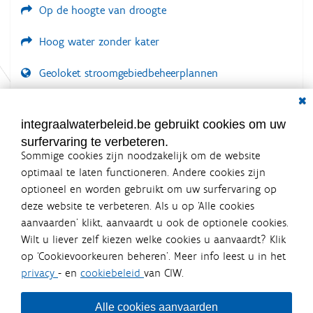
Op de hoogte van droogte
Hoog water zonder kater
Geoloket stroomgebiedbeheerplannen
Dial
Documenten voor leden
LOGIN VEREIST
integraalwaterbeleid.be gebruikt cookies om uw
surfervaring te verbeteren.
Sommige cookies zijn noodzakelijk om de website
optimaal te laten functioneren. Andere cookies zijn
optioneel en worden gebruikt om uw surfervaring op
Integraalwaterbeleid.be is een
deze website te verbeteren. Als u op ‘Alle cookies
officiële website van de Vlaamse
aanvaarden’ klikt, aanvaardt u ook de optionele cookies.
overheid
Wilt u liever zelf kiezen welke cookies u aanvaardt? Klik
uitgegeven door
Coördinatiecommissie Integraal
op ‘Cookievoorkeuren beheren’. Meer info leest u in het
Waterbeleid
privacy
- en
cookiebeleid
van CIW.
De Coördinatiecommissie Integraal Waterbeleid (CIW) is een
overlegplatform van de diverse beleidsdomeinen en
bestuursniveaus die bij het waterbeleid betrokken zijn. Ook
Alle cookies aanvaarden
waterbedrijven nemen deel aan het overleg. Deze