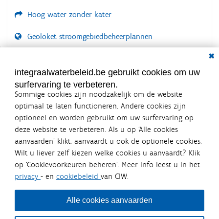
Hoog water zonder kater
Geoloket stroomgebiedbeheerplannen
Dial
Documenten voor leden
LOGIN VEREIST
integraalwaterbeleid.be gebruikt cookies om uw
surfervaring te verbeteren.
Sommige cookies zijn noodzakelijk om de website
optimaal te laten functioneren. Andere cookies zijn
optioneel en worden gebruikt om uw surfervaring op
Integraalwaterbeleid.be is een
deze website te verbeteren. Als u op ‘Alle cookies
officiële website van de Vlaamse
aanvaarden’ klikt, aanvaardt u ook de optionele cookies.
overheid
Wilt u liever zelf kiezen welke cookies u aanvaardt? Klik
uitgegeven door
Coördinatiecommissie Integraal
op ‘Cookievoorkeuren beheren’. Meer info leest u in het
Waterbeleid
privacy
- en
cookiebeleid
van CIW.
De Coördinatiecommissie Integraal Waterbeleid (CIW) is een
overlegplatform van de diverse beleidsdomeinen en
bestuursniveaus die bij het waterbeleid betrokken zijn. Ook
Alle cookies aanvaarden
waterbedrijven nemen deel aan het overleg. Deze
samenwerking zorgt voor een gecoördineerde en