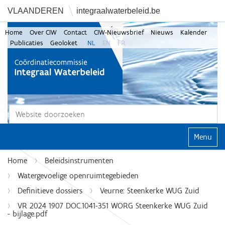
VLAANDEREN
integraalwaterbeleid.be
Home
Over CIW
Contact
CIW-Nieuwsbrief
Nieuws
Kalender
Publicaties
Geoloket
NL
EN
FR
Zoek
Geavanceerd zoeken...
Klap navi
Home
Beleidsinstrumenten
Watergevoelige openruimtegebieden
Definitieve dossiers
Veurne: Steenkerke WUG Zuid
VR 2024 1907 DOC.1041-351 WORG Steenkerke WUG Zuid
- bijlage.pdf