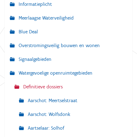
a
Informatieplicht
v
Meerlaagse Waterveiligheid
i
g
Blue Deal
a
Overstromingsveilig bouwen en wonen
t
i
Signaalgebieden
e
Watergevoelige openruimtegebieden
Definitieve dossiers
Aarschot: Meertselstraat
Aarschot: Wolfsdonk
Aartselaar: Solhof