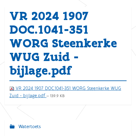
VR 2024 1907
DOC.1041-351
WORG Steenkerke
WUG Zuid -
bijlage.pdf
VR 2024 1907 DOC.1041-351 WORG Steenkerke WUG
Zuid - bijlage.pdf
— 139.9 KB
Watertoets
N