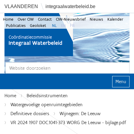
VLAANDEREN
integraalwaterbeleid.be
Home
Over CIW
Contact
CIW-Nieuwsbrief
Nieuws
Kalender
Publicaties
Geoloket
NL
EN
FR
Zoek
Geavanceerd zoeken...
Klap navi
Home
Beleidsinstrumenten
Watergevoelige openruimtegebieden
Definitieve dossiers
Wijnegem: De Leeuw
VR 2024 1907 DOC.1041-373 WORG De Leeuw - bijlage.pdf