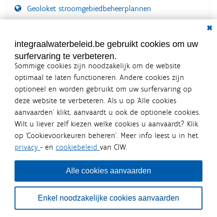
Geoloket stroomgebiedbeheerplannen
Dial
Documenten voor leden
LOGIN VEREIST
integraalwaterbeleid.be gebruikt cookies om uw
surfervaring te verbeteren.
Sommige cookies zijn noodzakelijk om de website
optimaal te laten functioneren. Andere cookies zijn
optioneel en worden gebruikt om uw surfervaring op
Integraalwaterbeleid.be is een
deze website te verbeteren. Als u op ‘Alle cookies
officiële website van de Vlaamse
aanvaarden’ klikt, aanvaardt u ook de optionele cookies.
overheid
Wilt u liever zelf kiezen welke cookies u aanvaardt? Klik
uitgegeven door
Coördinatiecommissie Integraal
op ‘Cookievoorkeuren beheren’. Meer info leest u in het
Waterbeleid
privacy
- en
cookiebeleid
van CIW.
De Coördinatiecommissie Integraal Waterbeleid (CIW) is een
overlegplatform van de diverse beleidsdomeinen en
bestuursniveaus die bij het waterbeleid betrokken zijn. Ook
Alle cookies aanvaarden
waterbedrijven nemen deel aan het overleg. Deze
samenwerking zorgt voor een gecoördineerde en
geïntegreerde aanpak van het waterbeleid en waterbeheer
Enkel noodzakelijke cookies aanvaarden
in Vlaanderen.