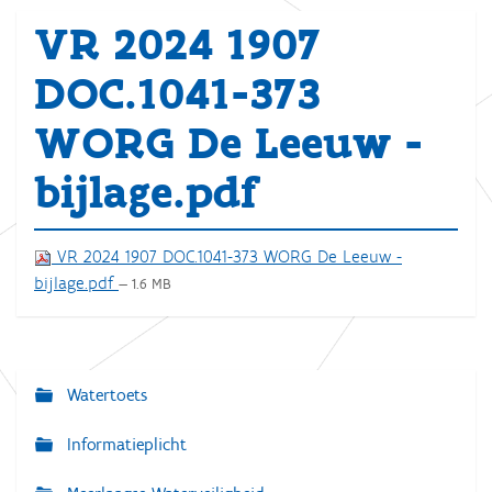
VR 2024 1907
DOC.1041-373
WORG De Leeuw -
bijlage.pdf
VR 2024 1907 DOC.1041-373 WORG De Leeuw -
bijlage.pdf
— 1.6 MB
Watertoets
N
a
Informatieplicht
v