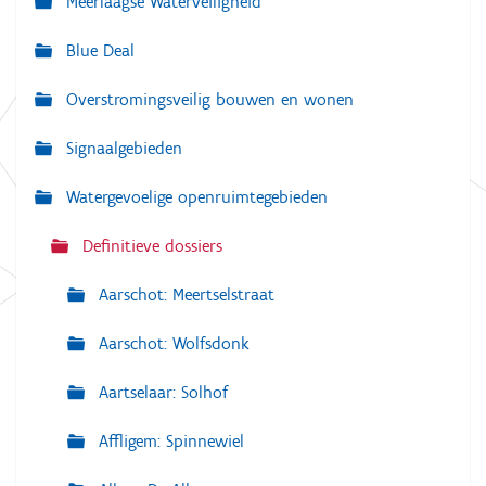
Meerlaagse Waterveiligheid
i
g
Blue Deal
a
Overstromingsveilig bouwen en wonen
t
i
Signaalgebieden
e
Watergevoelige openruimtegebieden
Definitieve dossiers
Aarschot: Meertselstraat
Aarschot: Wolfsdonk
Aartselaar: Solhof
Affligem: Spinnewiel