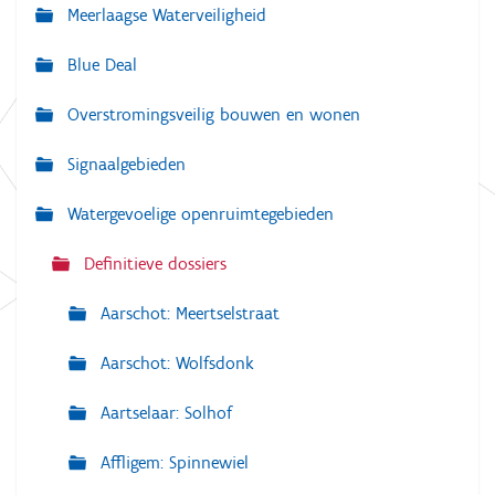
Meerlaagse Waterveiligheid
i
g
Blue Deal
a
Overstromingsveilig bouwen en wonen
t
i
Signaalgebieden
e
Watergevoelige openruimtegebieden
Definitieve dossiers
Aarschot: Meertselstraat
Aarschot: Wolfsdonk
Aartselaar: Solhof
Affligem: Spinnewiel