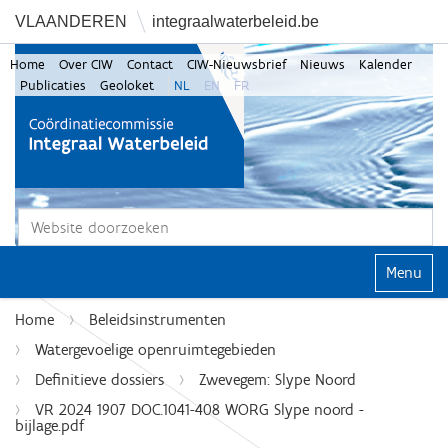
VLAANDEREN
integraalwaterbeleid.be
Home
Over CIW
Contact
CIW-Nieuwsbrief
Nieuws
Kalender
Publicaties
Geoloket
NL
EN
FR
Zoek
Geavanceerd zoeken...
Klap navi
Home
Beleidsinstrumenten
Watergevoelige openruimtegebieden
Definitieve dossiers
Zwevegem: Slype Noord
VR 2024 1907 DOC.1041-408 WORG Slype noord -
bijlage.pdf