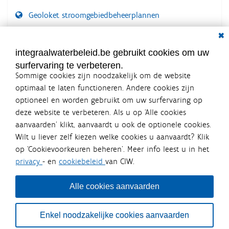
Geoloket stroomgebiedbeheerplannen
Dial
Documenten voor leden
LOGIN VEREIST
integraalwaterbeleid.be gebruikt cookies om uw
surfervaring te verbeteren.
Sommige cookies zijn noodzakelijk om de website
optimaal te laten functioneren. Andere cookies zijn
optioneel en worden gebruikt om uw surfervaring op
Integraalwaterbeleid.be is een
deze website te verbeteren. Als u op ‘Alle cookies
officiële website van de Vlaamse
aanvaarden’ klikt, aanvaardt u ook de optionele cookies.
overheid
Wilt u liever zelf kiezen welke cookies u aanvaardt? Klik
uitgegeven door
Coördinatiecommissie Integraal
op ‘Cookievoorkeuren beheren’. Meer info leest u in het
Waterbeleid
privacy
- en
cookiebeleid
van CIW.
De Coördinatiecommissie Integraal Waterbeleid (CIW) is een
overlegplatform van de diverse beleidsdomeinen en
bestuursniveaus die bij het waterbeleid betrokken zijn. Ook
Alle cookies aanvaarden
waterbedrijven nemen deel aan het overleg. Deze
samenwerking zorgt voor een gecoördineerde en
geïntegreerde aanpak van het waterbeleid en waterbeheer
Enkel noodzakelijke cookies aanvaarden
in Vlaanderen.