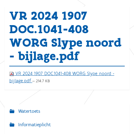
VR 2024 1907
DOC.1041-408
WORG Slype noord
- bijlage.pdf
VR 2024 1907 DOC.1041-408 WORG Slype noord -
bijlage.pdf
— 214.7 KB
Watertoets
N
a
Informatieplicht
v