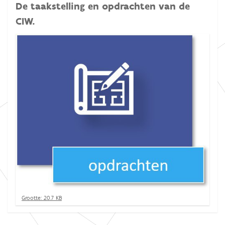
De taakstelling en opdrachten van de
CIW.
K
Grootte: 20.7 KB
l
i
k