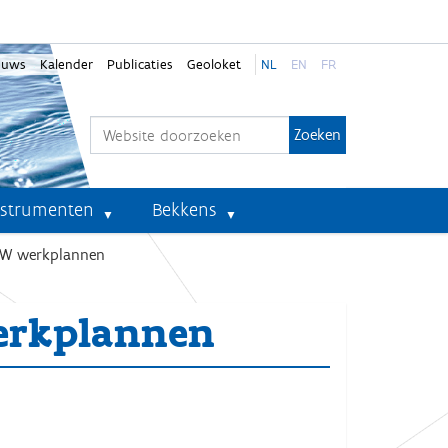
euws
Kalender
Publicaties
Geoloket
NL
EN
FR
Zoek
Geavanceerd zoeken...
nstrumenten
Bekkens
CIW werkplannen
werkplannen