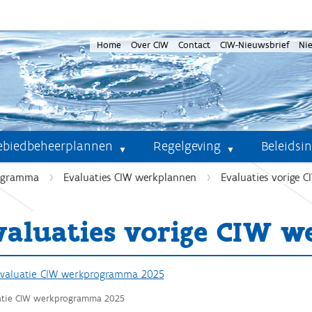
Home
Over CIW
Contact
CIW-Nieuwsbrief
Ni
ebiedbeheerplannen
Regelgeving
Beleidsi
ogramma
Evaluaties CIW werkplannen
Evaluaties vorige 
valuaties vorige CIW 
valuatie CIW werkprogramma 2025
atie CIW werkprogramma 2025