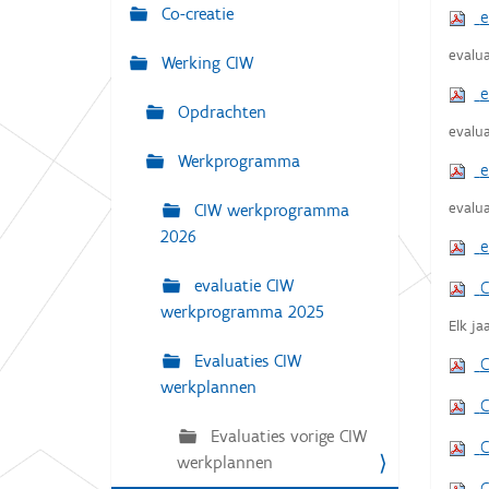
g
Co-creatie
e
:
a
evalu
Werking CIW
t
e
i
Opdrachten
e
evalu
Werkprogramma
e
evalu
CIW werkprogramma
2026
e
evaluatie CIW
C
werkprogramma 2025
Elk ja
Evaluaties CIW
C
werkplannen
C
Evaluaties vorige CIW
C
werkplannen
C