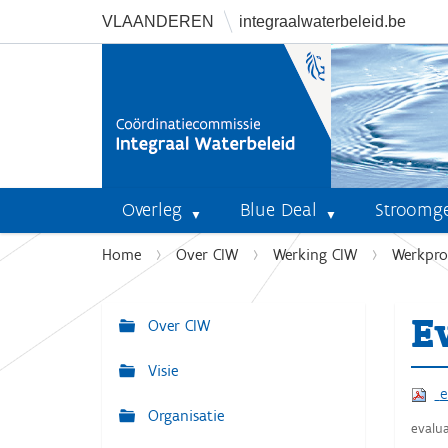
VLAANDEREN
integraalwaterbeleid.be
Overleg
Blue Deal
Stroomg
U
Home
Over CIW
Werking CIW
Werkpr
b
e
E
n
Over CIW
N
t
a
Visie
h
v
e
i
Organisatie
i
e
evalu
r