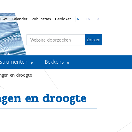
euws
Kalender
Publicaties
Geoloket
NL
EN
FR
Zoek
Geavanceerd zoeken...
nstrumenten
Bekkens
ngen en droogte
gen en droogte