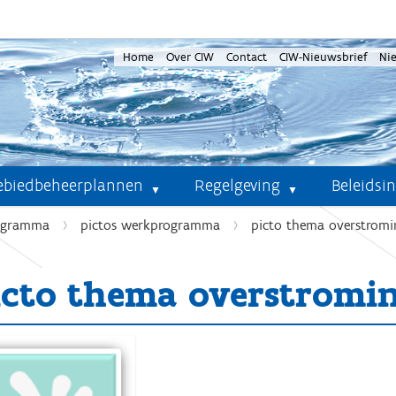
Home
Over CIW
Contact
CIW-Nieuwsbrief
Ni
ebiedbeheerplannen
Regelgeving
Beleidsi
ogramma
pictos werkprogramma
picto thema overstromi
icto thema overstromin