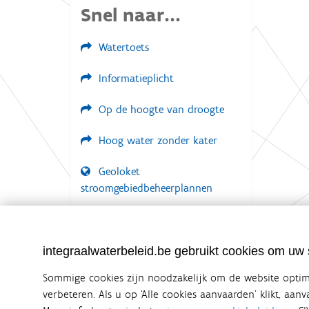
w
Snel naar...
e
e
r
Watertoets
g
a
Informatieplicht
v
e
v
Op de hoogte van droogte
a
n
d
Hoog water zonder kater
e
a
Geoloket
f
b
stroomgebiedbeheerplannen
e
e
Documenten voor leden
l
d
LOGIN VEREIST
i
integraalwaterbeleid.be gebruikt cookies om uw s
n
g
Sommige cookies zijn noodzakelijk om de website optima
.
.
verbeteren. Als u op ‘Alle cookies aanvaarden’ klikt, aan
.