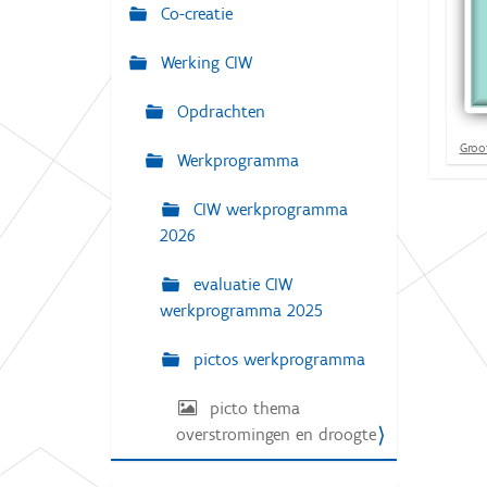
g
Co-creatie
:
a
Werking CIW
t
i
Opdrachten
e
K
Groot
Werkprogramma
l
i
k
CIW werkprogramma
v
2026
o
o
r
evaluatie CIW
d
werkprogramma 2025
e
v
o
pictos werkprogramma
l
l
e
picto thema
d
overstromingen en droogte
i
g
e