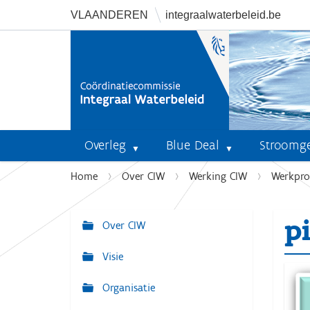
VLAANDEREN
integraalwaterbeleid.be
Overleg
Blue Deal
Stroomg
U
Home
Over CIW
Werking CIW
Werkpr
b
e
p
n
Over CIW
N
t
a
Visie
h
v
i
Organisatie
i
e
r