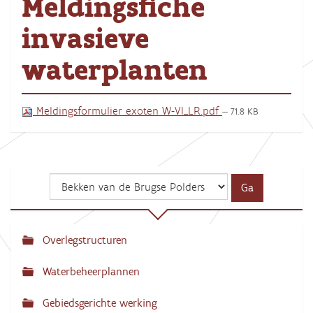
Meldingsfiche
invasieve
waterplanten
Meldingsformulier exoten W-Vl_LR.pdf
— 71.8 KB
Overlegstructuren
N
a
Waterbeheerplannen
v
Gebiedsgerichte werking
i