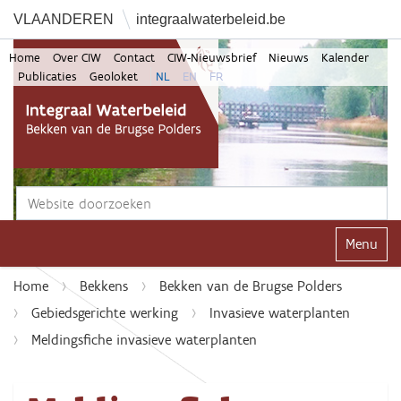
VLAANDEREN
integraalwaterbeleid.be
Home
Over CIW
Contact
CIW-Nieuwsbrief
Nieuws
Kalender
Publicaties
Geoloket
NL
EN
FR
Zoek
Geavanceerd zoeken...
Klap navi
Home
Bekkens
Bekken van de Brugse Polders
Gebiedsgerichte werking
Invasieve waterplanten
Meldingsfiche invasieve waterplanten