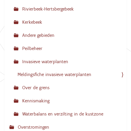
g
Rivierbeek-Hertsbergebeek
a
Kerkebeek
t
i
Andere gebieden
e
Peilbeheer
Invasieve waterplanten
Meldingsfiche invasieve waterplanten
Over de grens
Kennismaking
Waterbalans en verzilting in de kustzone
Overstromingen