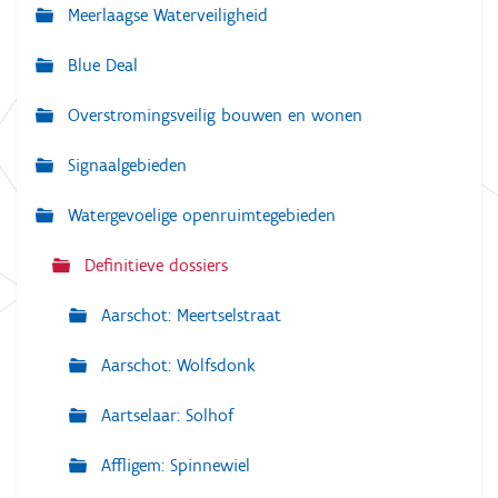
Meerlaagse Waterveiligheid
i
g
Blue Deal
a
Overstromingsveilig bouwen en wonen
t
i
Signaalgebieden
e
Watergevoelige openruimtegebieden
Definitieve dossiers
Aarschot: Meertselstraat
Aarschot: Wolfsdonk
Aartselaar: Solhof
Affligem: Spinnewiel