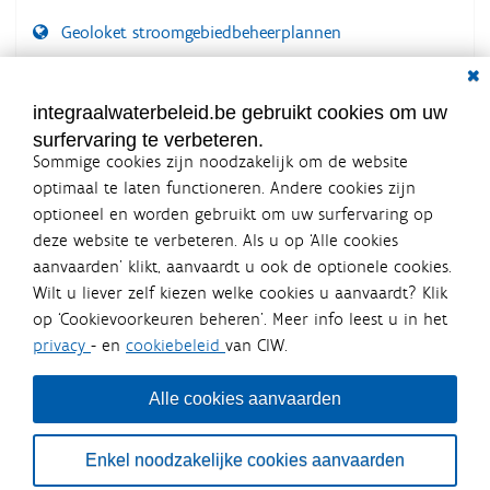
Geoloket stroomgebiedbeheerplannen
Dial
Documenten voor leden
LOGIN VEREIST
integraalwaterbeleid.be gebruikt cookies om uw
surfervaring te verbeteren.
Sommige cookies zijn noodzakelijk om de website
optimaal te laten functioneren. Andere cookies zijn
optioneel en worden gebruikt om uw surfervaring op
Integraalwaterbeleid.be is een
deze website te verbeteren. Als u op ‘Alle cookies
officiële website van de Vlaamse
aanvaarden’ klikt, aanvaardt u ook de optionele cookies.
overheid
Wilt u liever zelf kiezen welke cookies u aanvaardt? Klik
uitgegeven door
Coördinatiecommissie Integraal
op ‘Cookievoorkeuren beheren’. Meer info leest u in het
Waterbeleid
privacy
- en
cookiebeleid
van CIW.
De Coördinatiecommissie Integraal Waterbeleid (CIW) is een
overlegplatform van de diverse beleidsdomeinen en
bestuursniveaus die bij het waterbeleid betrokken zijn. Ook
Alle cookies aanvaarden
waterbedrijven nemen deel aan het overleg. Deze
samenwerking zorgt voor een gecoördineerde en
geïntegreerde aanpak van het waterbeleid en waterbeheer
Enkel noodzakelijke cookies aanvaarden
in Vlaanderen.