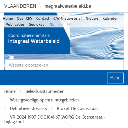
VLAANDEREN
integraalwaterbeleid.be
Home
Over CIW
Contact
CIW-Nieuwsbrief
Nieuws
Kalender
Publicaties
Geoloket
NL
EN
FR
Zoek
Geavanceerd zoeken...
Klap navi
Home
Beleidsinstrumenten
Watergevoelige openruimtegebieden
Definitieve dossiers
Brakel: De Coenstraat
VR 2024 1907 DOC.1041-67 WORG De Coenstraat -
bijlage.pdf