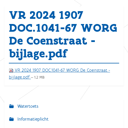
VR 2024 1907
DOC.1041-67 WORG
De Coenstraat -
bijlage.pdf
VR 2024 1907 DOC.1041-67 WORG De Coenstraat -
bijlage.pdf
— 1.2 MB
Watertoets
N
a
Informatieplicht
v