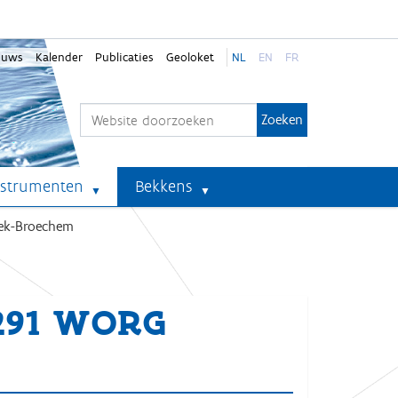
euws
Kalender
Publicaties
Geoloket
NL
EN
FR
Zoek
Geavanceerd zoeken...
nstrumenten
Bekkens
eek-Broechem
-291 WORG