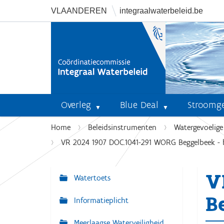
VLAANDEREN
integraalwaterbeleid.be
Overleg
Blue Deal
Stroomg
U
Home
Beleidsinstrumenten
Watergevoelig
b
VR 2024 1907 DOC.1041-291 WORG Beggelbeek - b
e
n
V
t
Watertoets
N
h
a
Be
i
Informatieplicht
v
e
r
Meerlaagse Waterveiligheid