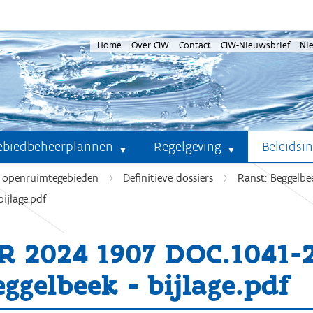
Home
Over CIW
Contact
CIW-Nieuwsbrief
Ni
ebiedbeheerplannen
Regelgeving
Beleidsi
e openruimtegebieden
Definitieve dossiers
Ranst: Beggelb
ijlage.pdf
R 2024 1907 DOC.1041
ggelbeek - bijlage.pdf