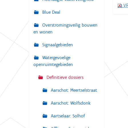
i
VR
:
g
Blue Deal
a
Overstromingsveilig bouwen
t
en wonen
i
e
Signaalgebieden
Watergevoelige
openruimtegebieden
Definitieve dossiers
Aarschot: Meertselstraat
Aarschot: Wolfsdonk
Aartselaar: Solhof