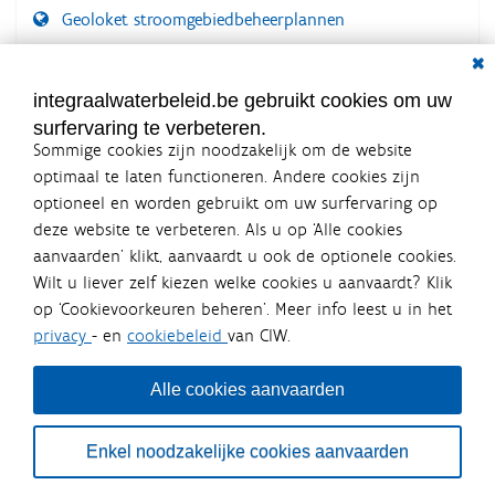
Geoloket stroomgebiedbeheerplannen
Dial
Documenten voor leden
LOGIN VEREIST
integraalwaterbeleid.be gebruikt cookies om uw
surfervaring te verbeteren.
Sommige cookies zijn noodzakelijk om de website
optimaal te laten functioneren. Andere cookies zijn
optioneel en worden gebruikt om uw surfervaring op
Integraalwaterbeleid.be is een
deze website te verbeteren. Als u op ‘Alle cookies
officiële website van de Vlaamse
aanvaarden’ klikt, aanvaardt u ook de optionele cookies.
overheid
Wilt u liever zelf kiezen welke cookies u aanvaardt? Klik
uitgegeven door
Coördinatiecommissie Integraal
op ‘Cookievoorkeuren beheren’. Meer info leest u in het
Waterbeleid
privacy
- en
cookiebeleid
van CIW.
De Coördinatiecommissie Integraal Waterbeleid (CIW) is een
overlegplatform van de diverse beleidsdomeinen en
bestuursniveaus die bij het waterbeleid betrokken zijn. Ook
Alle cookies aanvaarden
waterbedrijven nemen deel aan het overleg. Deze
samenwerking zorgt voor een gecoördineerde en
geïntegreerde aanpak van het waterbeleid en waterbeheer
Enkel noodzakelijke cookies aanvaarden
in Vlaanderen.