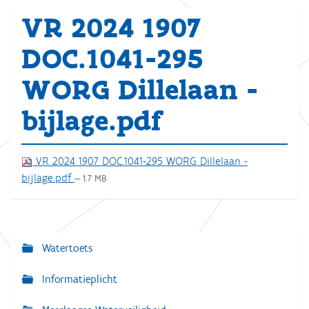
VR 2024 1907
DOC.1041-295
WORG Dillelaan -
bijlage.pdf
VR 2024 1907 DOC.1041-295 WORG Dillelaan -
bijlage.pdf
— 1.7 MB
Watertoets
N
a
Informatieplicht
v