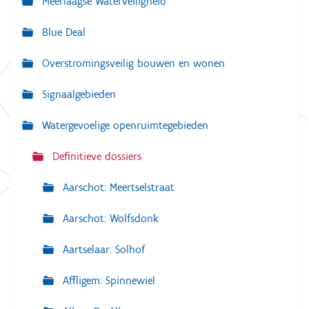
Meerlaagse Waterveiligheid
i
g
Blue Deal
a
Overstromingsveilig bouwen en wonen
t
i
Signaalgebieden
e
Watergevoelige openruimtegebieden
Definitieve dossiers
Aarschot: Meertselstraat
Aarschot: Wolfsdonk
Aartselaar: Solhof
Affligem: Spinnewiel