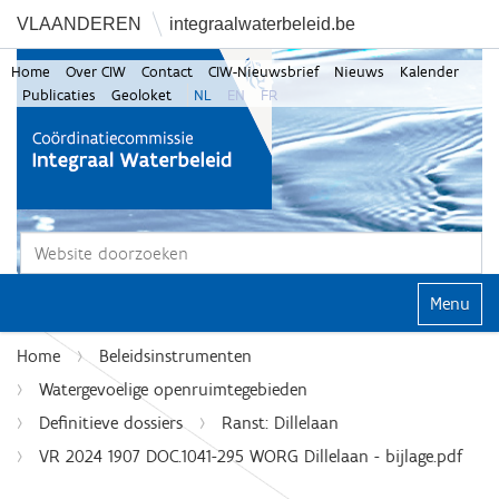
VLAANDEREN
integraalwaterbeleid.be
Home
Over CIW
Contact
CIW-Nieuwsbrief
Nieuws
Kalender
Publicaties
Geoloket
NL
EN
FR
Zoek
Geavanceerd zoeken...
Klap navi
Home
Beleidsinstrumenten
Watergevoelige openruimtegebieden
Definitieve dossiers
Ranst: Dillelaan
VR 2024 1907 DOC.1041-295 WORG Dillelaan - bijlage.pdf