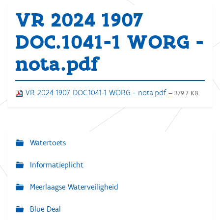
VR 2024 1907
DOC.1041-1 WORG -
nota.pdf
VR 2024 1907 DOC.1041-1 WORG - nota.pdf
— 379.7 KB
Watertoets
N
a
Informatieplicht
v
Meerlaagse Waterveiligheid
i
g
Blue Deal
a