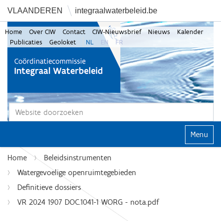
VLAANDEREN
integraalwaterbeleid.be
Home
Over CIW
Contact
CIW-Nieuwsbrief
Nieuws
Kalender
Publicaties
Geoloket
NL
EN
FR
Zoek
Geavanceerd zoeken...
Klap navi
Home
Beleidsinstrumenten
Watergevoelige openruimtegebieden
Definitieve dossiers
VR 2024 1907 DOC.1041-1 WORG - nota.pdf