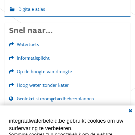
Digitale atlas
Snel naar...
Watertoets
Informatieplicht
Op de hoogte van droogte
Hoog water zonder kater
Geoloket stroomgebiedbeheerplannen
Dial
Documenten voor leden
LOGIN VEREIST
integraalwaterbeleid.be gebruikt cookies om uw
surfervaring te verbeteren.
Sommige cookies zijn noodzakelijk om de website