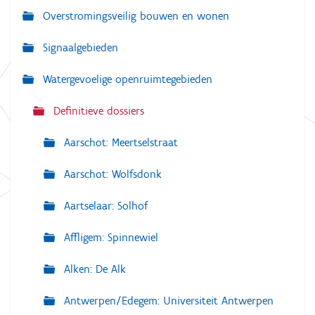
Overstromingsveilig bouwen en wonen
t
i
Signaalgebieden
e
Watergevoelige openruimtegebieden
Definitieve dossiers
Aarschot: Meertselstraat
Aarschot: Wolfsdonk
Aartselaar: Solhof
Affligem: Spinnewiel
Alken: De Alk
Antwerpen/Edegem: Universiteit Antwerpen