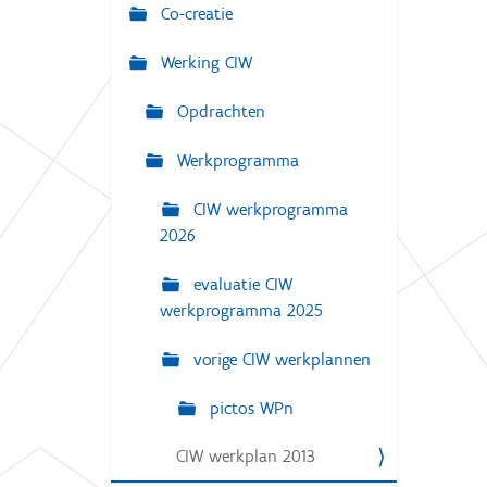
g
Co-creatie
:
a
Werking CIW
t
i
Opdrachten
e
Werkprogramma
CIW werkprogramma
2026
evaluatie CIW
werkprogramma 2025
vorige CIW werkplannen
pictos WPn
CIW werkplan 2013