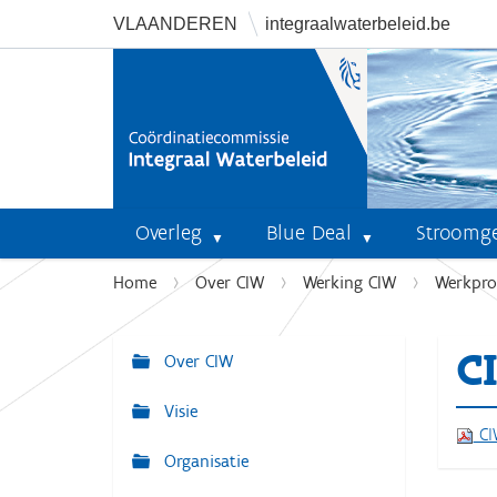
VLAANDEREN
integraalwaterbeleid.be
Overleg
Blue Deal
Stroomg
U
Home
Over CIW
Werking CIW
Werkpr
b
e
C
n
Over CIW
N
t
a
Visie
h
v
CI
i
Organisatie
i
e
r