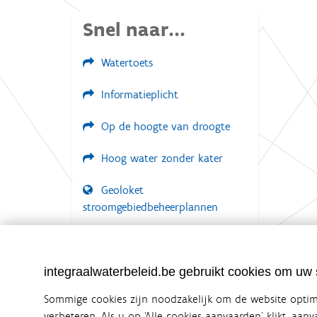
Snel naar...
Watertoets
Informatieplicht
Op de hoogte van droogte
Hoog water zonder kater
Geoloket
stroomgebiedbeheerplannen
Documenten voor leden
LOGIN VEREIST
integraalwaterbeleid.be gebruikt cookies om uw s
Sommige cookies zijn noodzakelijk om de website optima
verbeteren. Als u op ‘Alle cookies aanvaarden’ klikt, aan