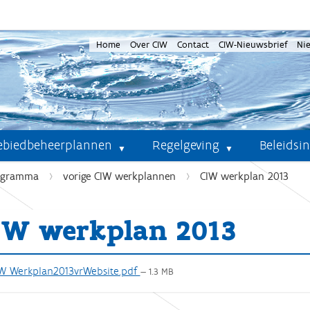
Home
Over CIW
Contact
CIW-Nieuwsbrief
Ni
ebiedbeheerplannen
Regelgeving
Beleidsi
ogramma
vorige CIW werkplannen
CIW werkplan 2013
IW werkplan 2013
W Werkplan2013vrWebsite.pdf
— 1.3 MB