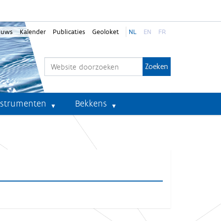
euws
Kalender
Publicaties
Geoloket
NL
EN
FR
Zoek
Geavanceerd zoeken...
nstrumenten
Bekkens