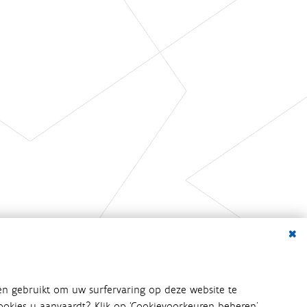
Dialo
en gebruikt om uw surfervaring op deze website te
 cookies u aanvaardt? Klik op ‘Cookievoorkeuren beheren’.