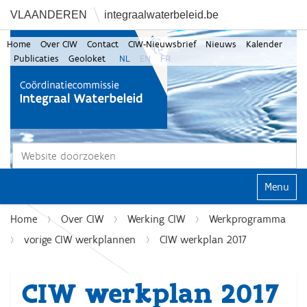
VLAANDEREN
integraalwaterbeleid.be
Home
Over CIW
Contact
CIW-Nieuwsbrief
Nieuws
Kalender
Publicaties
Geoloket
NL
EN
FR
Zoek
Geavanceerd zoeken...
Klap navi
Home
Over CIW
Werking CIW
Werkprogramma
vorige CIW werkplannen
CIW werkplan 2017
CIW werkplan 2017