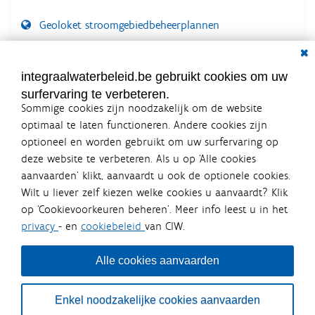
Geoloket stroomgebiedbeheerplannen
Dial
Documenten voor leden
LOGIN VEREIST
integraalwaterbeleid.be gebruikt cookies om uw
surfervaring te verbeteren.
Sommige cookies zijn noodzakelijk om de website
optimaal te laten functioneren. Andere cookies zijn
optioneel en worden gebruikt om uw surfervaring op
Integraalwaterbeleid.be is een
deze website te verbeteren. Als u op ‘Alle cookies
officiële website van de Vlaamse
aanvaarden’ klikt, aanvaardt u ook de optionele cookies.
overheid
Wilt u liever zelf kiezen welke cookies u aanvaardt? Klik
uitgegeven door
Coördinatiecommissie Integraal
op ‘Cookievoorkeuren beheren’. Meer info leest u in het
Waterbeleid
privacy
- en
cookiebeleid
van CIW.
De Coördinatiecommissie Integraal Waterbeleid (CIW) is een
overlegplatform van de diverse beleidsdomeinen en
bestuursniveaus die bij het waterbeleid betrokken zijn. Ook
Alle cookies aanvaarden
waterbedrijven nemen deel aan het overleg. Deze
samenwerking zorgt voor een gecoördineerde en
geïntegreerde aanpak van het waterbeleid en waterbeheer
Enkel noodzakelijke cookies aanvaarden
in Vlaanderen.