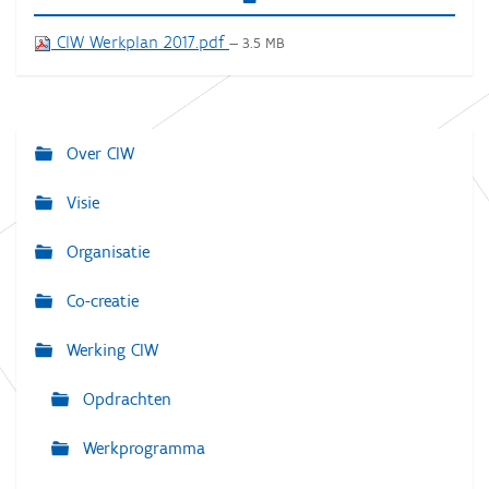
CIW Werkplan 2017.pdf
— 3.5 MB
Over CIW
N
a
Visie
v
Organisatie
i
g
Co-creatie
a
Werking CIW
t
i
Opdrachten
e
Werkprogramma