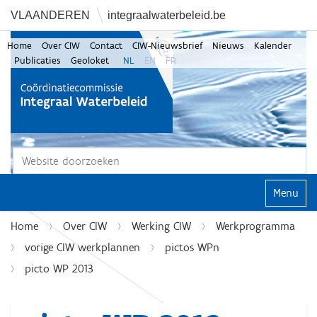
VLAANDEREN
integraalwaterbeleid.be
Home
Over CIW
Contact
CIW-Nieuwsbrief
Nieuws
Kalender
Publicaties
Geoloket
NL
EN
FR
Zoek
Geavanceerd zoeken...
Klap navi
Home
Over CIW
Werking CIW
Werkprogramma
vorige CIW werkplannen
pictos WPn
picto WP 2013