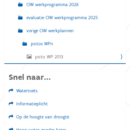
a
CIW werkprogramma 2026
v
e
evaluatie CIW werkprogramma 2025
v
a
n
vorige CIW werkplannen
d
e
a
pictos WPn
f
b
picto WP 2013
e
e
l
d
Snel naar...
i
n
g
Watertoets
.
.
.
Informatieplicht
Op de hoogte van droogte
Hoog water zonder kater