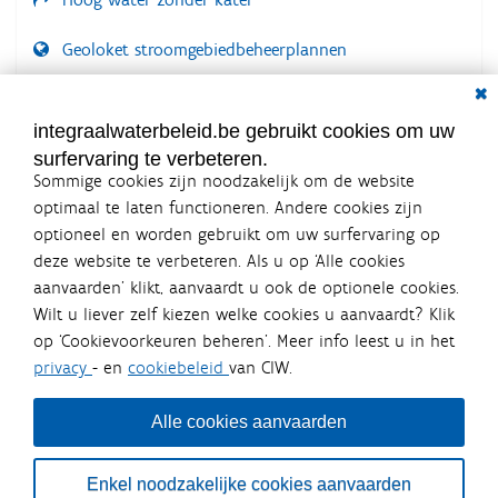
Geoloket stroomgebiedbeheerplannen
Dial
Documenten voor leden
LOGIN VEREIST
integraalwaterbeleid.be gebruikt cookies om uw
surfervaring te verbeteren.
Sommige cookies zijn noodzakelijk om de website
optimaal te laten functioneren. Andere cookies zijn
optioneel en worden gebruikt om uw surfervaring op
Integraalwaterbeleid.be is een
deze website te verbeteren. Als u op ‘Alle cookies
officiële website van de Vlaamse
aanvaarden’ klikt, aanvaardt u ook de optionele cookies.
overheid
Wilt u liever zelf kiezen welke cookies u aanvaardt? Klik
uitgegeven door
Coördinatiecommissie Integraal
op ‘Cookievoorkeuren beheren’. Meer info leest u in het
Waterbeleid
privacy
- en
cookiebeleid
van CIW.
De Coördinatiecommissie Integraal Waterbeleid (CIW) is een
overlegplatform van de diverse beleidsdomeinen en
bestuursniveaus die bij het waterbeleid betrokken zijn. Ook
Alle cookies aanvaarden
waterbedrijven nemen deel aan het overleg. Deze
samenwerking zorgt voor een gecoördineerde en
geïntegreerde aanpak van het waterbeleid en waterbeheer
Enkel noodzakelijke cookies aanvaarden
in Vlaanderen.