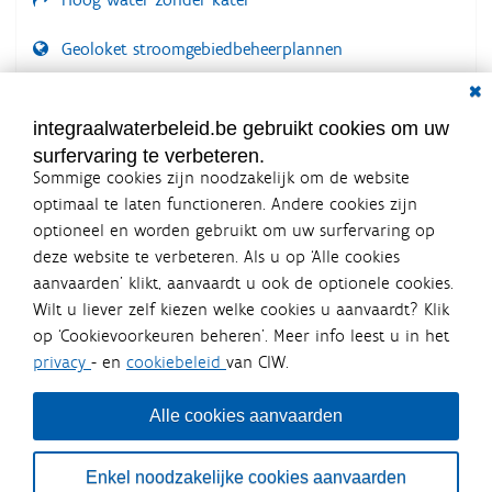
Geoloket stroomgebiedbeheerplannen
Dial
Documenten voor leden
LOGIN VEREIST
integraalwaterbeleid.be gebruikt cookies om uw
surfervaring te verbeteren.
Sommige cookies zijn noodzakelijk om de website
optimaal te laten functioneren. Andere cookies zijn
optioneel en worden gebruikt om uw surfervaring op
Integraalwaterbeleid.be is een
deze website te verbeteren. Als u op ‘Alle cookies
officiële website van de Vlaamse
aanvaarden’ klikt, aanvaardt u ook de optionele cookies.
overheid
Wilt u liever zelf kiezen welke cookies u aanvaardt? Klik
uitgegeven door
Coördinatiecommissie Integraal
op ‘Cookievoorkeuren beheren’. Meer info leest u in het
Waterbeleid
privacy
- en
cookiebeleid
van CIW.
De Coördinatiecommissie Integraal Waterbeleid (CIW) is een
overlegplatform van de diverse beleidsdomeinen en
bestuursniveaus die bij het waterbeleid betrokken zijn. Ook
Alle cookies aanvaarden
waterbedrijven nemen deel aan het overleg. Deze
samenwerking zorgt voor een gecoördineerde en
geïntegreerde aanpak van het waterbeleid en waterbeheer
Enkel noodzakelijke cookies aanvaarden
in Vlaanderen.