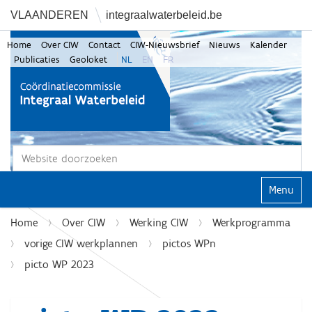
VLAANDEREN
integraalwaterbeleid.be
Home
Over CIW
Contact
CIW-Nieuwsbrief
Nieuws
Kalender
Publicaties
Geoloket
NL
EN
FR
Zoek
Geavanceerd zoeken...
Klap navi
Home
Over CIW
Werking CIW
Werkprogramma
vorige CIW werkplannen
pictos WPn
picto WP 2023