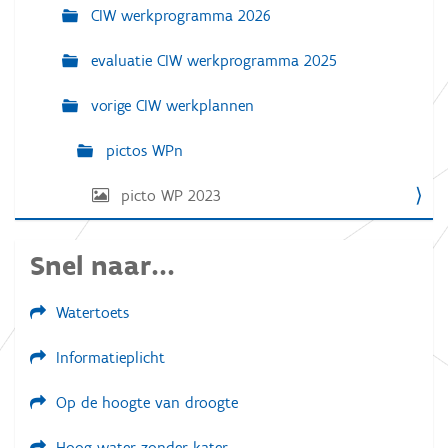
a
CIW werkprogramma 2026
v
e
evaluatie CIW werkprogramma 2025
v
a
n
vorige CIW werkplannen
d
e
a
pictos WPn
f
b
picto WP 2023
e
e
l
d
Snel naar...
i
n
g
Watertoets
.
.
.
Informatieplicht
Op de hoogte van droogte
Hoog water zonder kater