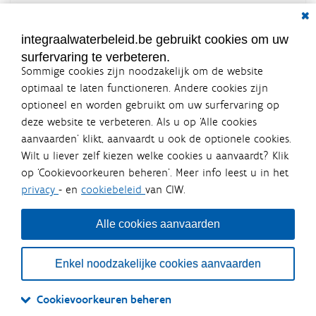
Dial
Documenten voor leden
LOGIN VEREIST
integraalwaterbeleid.be gebruikt cookies om uw
surfervaring te verbeteren.
Sommige cookies zijn noodzakelijk om de website
optimaal te laten functioneren. Andere cookies zijn
optioneel en worden gebruikt om uw surfervaring op
Integraalwaterbeleid.be is een
deze website te verbeteren. Als u op ‘Alle cookies
officiële website van de Vlaamse
aanvaarden’ klikt, aanvaardt u ook de optionele cookies.
overheid
Wilt u liever zelf kiezen welke cookies u aanvaardt? Klik
uitgegeven door
Coördinatiecommissie Integraal
op ‘Cookievoorkeuren beheren’. Meer info leest u in het
Waterbeleid
privacy
- en
cookiebeleid
van CIW.
De Coördinatiecommissie Integraal Waterbeleid (CIW) is een
overlegplatform van de diverse beleidsdomeinen en
bestuursniveaus die bij het waterbeleid betrokken zijn. Ook
Alle cookies aanvaarden
waterbedrijven nemen deel aan het overleg. Deze
samenwerking zorgt voor een gecoördineerde en
geïntegreerde aanpak van het waterbeleid en waterbeheer
Enkel noodzakelijke cookies aanvaarden
in Vlaanderen.
OVER CIW
DISCLAIMER
PRIVACY
COOKIEBELEID
SITEMAP
Cookievoorkeuren beheren