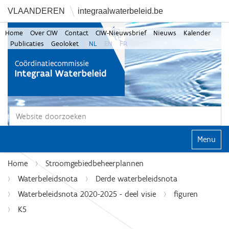
VLAANDEREN
integraalwaterbeleid.be
Home
Over CIW
Contact
CIW-Nieuwsbrief
Nieuws
Kalender
Publicaties
Geoloket
NL
EN
FR
Zoek
Geavanceerd zoeken...
Klap navi
Home
Stroomgebiedbeheerplannen
Waterbeleidsnota
Derde waterbeleidsnota
Waterbeleidsnota 2020-2025 - deel visie
figuren
K5