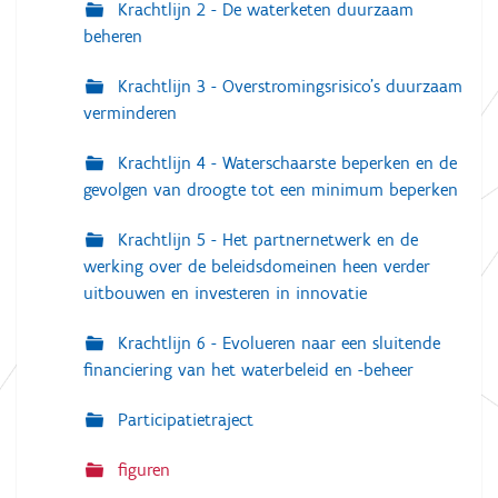
Krachtlijn 2 - De waterketen duurzaam
v
beheren
e
v
a
Krachtlijn 3 - Overstromingsrisico's duurzaam
n
verminderen
d
e
a
Krachtlijn 4 - Waterschaarste beperken en de
f
b
gevolgen van droogte tot een minimum beperken
e
e
Krachtlijn 5 - Het partnernetwerk en de
l
d
werking over de beleidsdomeinen heen verder
i
uitbouwen en investeren in innovatie
n
g
.
Krachtlijn 6 - Evolueren naar een sluitende
.
financiering van het waterbeleid en -beheer
.
Participatietraject
figuren