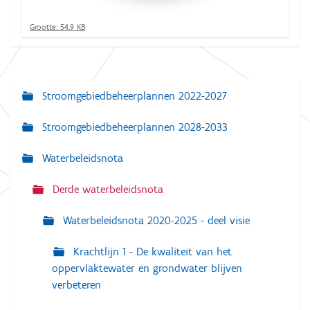
K
Grootte: 54.9 KB
l
i
k
v
o
Stroomgebiedbeheerplannen 2022-2027
N
o
r
a
d
Stroomgebiedbeheerplannen 2028-2033
e
v
v
o
Waterbeleidsnota
i
l
g
l
Derde waterbeleidsnota
e
a
d
i
Waterbeleidsnota 2020-2025 - deel visie
t
g
e
i
w
Krachtlijn 1 - De kwaliteit van het
e
e
oppervlaktewater en grondwater blijven
e
verbeteren
r
g
a