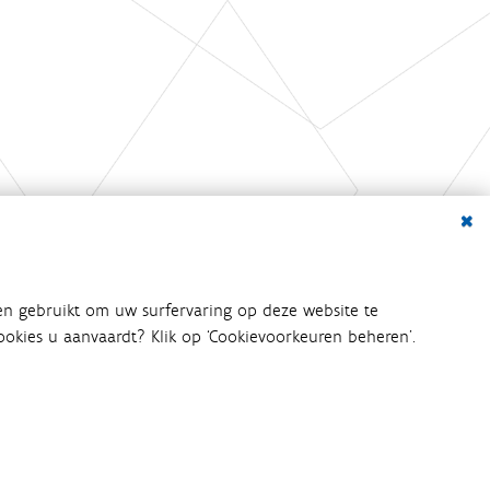
Dialo
en gebruikt om uw surfervaring op deze website te
 cookies u aanvaardt? Klik op ‘Cookievoorkeuren beheren’.
bij het waterbeleid betrokken
an het waterbeleid en