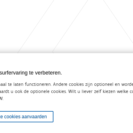
urfervaring te verbeteren.
al te laten functioneren. Andere cookies zijn optioneel en word
vaardt u ook de optionele cookies. Wilt u liever zelf kiezen welke
W.
ebsite van de Vlaamse overheid
terbeleid
en overlegplatform van de diverse beleidsdomeinen en bestuursniveaus die 
ke cookies aanvaarden
ze samenwerking zorgt voor een gecoördineerde en geïntegreerde aanpak v