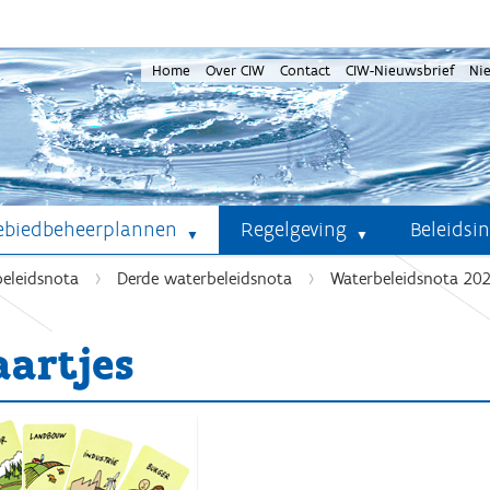
Home
Over CIW
Contact
CIW-Nieuwsbrief
Ni
ebiedbeheerplannen
Regelgeving
Beleidsi
eleidsnota
Derde waterbeleidsnota
Waterbeleidsnota 2020
aartjes