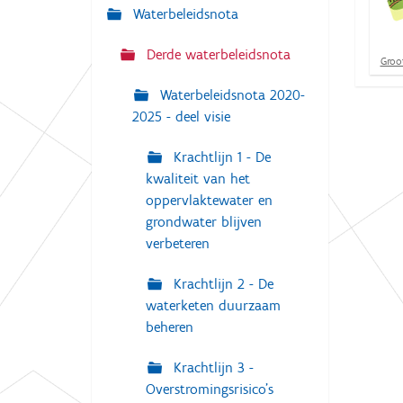
g
Waterbeleidsnota
:
a
t
Derde waterbeleidsnota
K
Groot
l
i
i
Waterbeleidsnota 2020-
e
k
2025 - deel visie
v
o
o
Krachtlijn 1 - De
r
kwaliteit van het
d
e
oppervlaktewater en
v
grondwater blijven
o
verbeteren
l
l
e
Krachtlijn 2 - De
d
waterketen duurzaam
i
g
beheren
e
w
Krachtlijn 3 -
e
e
Overstromingsrisico's
r