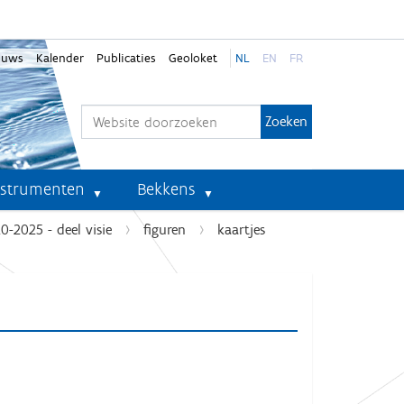
euws
Kalender
Publicaties
Geoloket
NL
EN
FR
Zoek
Geavanceerd zoeken...
nstrumenten
Bekkens
-2025 - deel visie
figuren
kaartjes