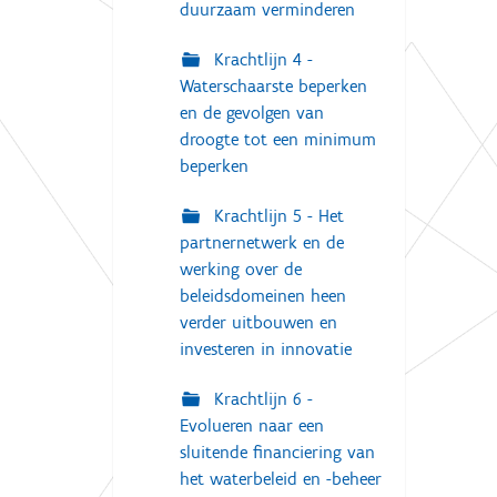
duurzaam verminderen
g
a
v
Krachtlijn 4 -
e
Waterschaarste beperken
v
a
en de gevolgen van
n
droogte tot een minimum
d
e
beperken
a
f
Krachtlijn 5 - Het
b
e
partnernetwerk en de
e
werking over de
l
beleidsdomeinen heen
d
i
verder uitbouwen en
n
investeren in innovatie
g
.
.
Krachtlijn 6 -
.
Evolueren naar een
sluitende financiering van
het waterbeleid en -beheer