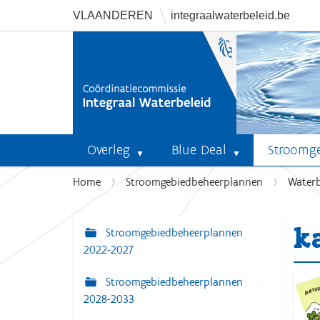
VLAANDEREN
integraalwaterbeleid.be
Overleg
Blue Deal
Stroomg
U
Home
Stroomgebiedbeheerplannen
Waterb
b
e
k
n
Stroomgebiedbeheerplannen
N
t
2022-2027
a
h
v
Stroomgebiedbeheerplannen
i
i
2028-2033
e
r