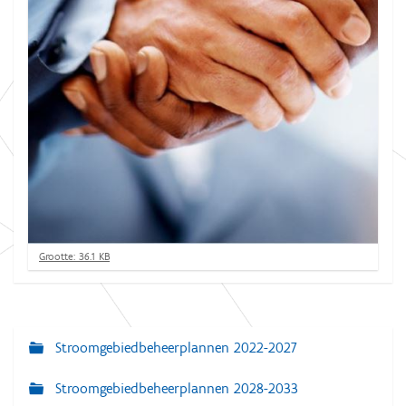
K
Grootte: 36.1 KB
l
i
k
v
o
Stroomgebiedbeheerplannen 2022-2027
N
o
r
a
d
Stroomgebiedbeheerplannen 2028-2033
e
v