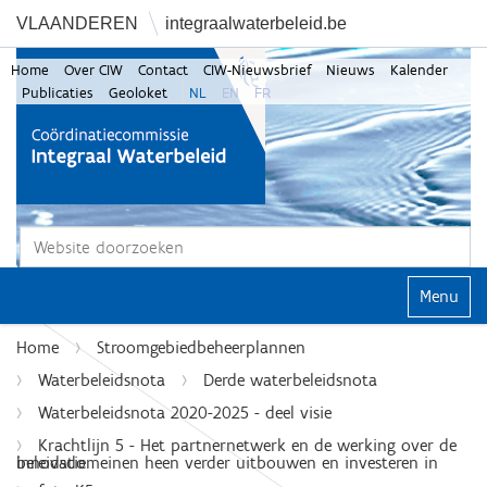
VLAANDEREN
integraalwaterbeleid.be
Home
Over CIW
Contact
CIW-Nieuwsbrief
Nieuws
Kalender
Publicaties
Geoloket
NL
EN
FR
Zoek
Geavanceerd zoeken...
Klap navi
Home
Stroomgebiedbeheerplannen
Waterbeleidsnota
Derde waterbeleidsnota
Waterbeleidsnota 2020-2025 - deel visie
Krachtlijn 5 - Het partnernetwerk en de werking over de
beleidsdomeinen heen verder uitbouwen en investeren in innovatie