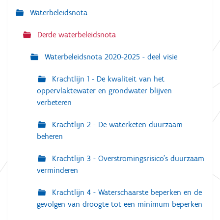
v
o
Waterbeleidsnota
i
l
g
l
Derde waterbeleidsnota
e
a
d
i
Waterbeleidsnota 2020-2025 - deel visie
t
g
e
i
w
Krachtlijn 1 - De kwaliteit van het
e
e
oppervlaktewater en grondwater blijven
e
verbeteren
r
g
a
Krachtlijn 2 - De waterketen duurzaam
v
beheren
e
v
a
Krachtlijn 3 - Overstromingsrisico's duurzaam
n
verminderen
d
e
a
Krachtlijn 4 - Waterschaarste beperken en de
f
b
gevolgen van droogte tot een minimum beperken
e
e