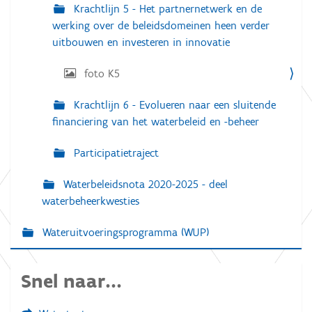
Krachtlijn 5 - Het partnernetwerk en de
l
d
werking over de beleidsdomeinen heen verder
i
uitbouwen en investeren in innovatie
n
g
.
foto K5
.
.
Krachtlijn 6 - Evolueren naar een sluitende
financiering van het waterbeleid en -beheer
Participatietraject
Waterbeleidsnota 2020-2025 - deel
waterbeheerkwesties
Wateruitvoeringsprogramma (WUP)
Snel naar...