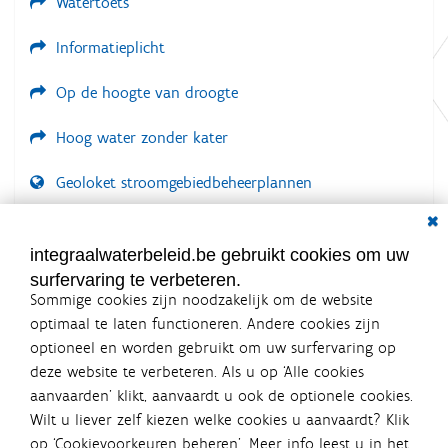
Watertoets
Informatieplicht
Op de hoogte van droogte
Hoog water zonder kater
Geoloket stroomgebiedbeheerplannen
Dial
Documenten voor leden
LOGIN VEREIST
integraalwaterbeleid.be gebruikt cookies om uw
surfervaring te verbeteren.
Sommige cookies zijn noodzakelijk om de website
optimaal te laten functioneren. Andere cookies zijn
optioneel en worden gebruikt om uw surfervaring op
Integraalwaterbeleid.be is een
deze website te verbeteren. Als u op ‘Alle cookies
officiële website van de Vlaamse
aanvaarden’ klikt, aanvaardt u ook de optionele cookies.
overheid
Wilt u liever zelf kiezen welke cookies u aanvaardt? Klik
uitgegeven door
Coördinatiecommissie Integraal
op ‘Cookievoorkeuren beheren’. Meer info leest u in het
Waterbeleid