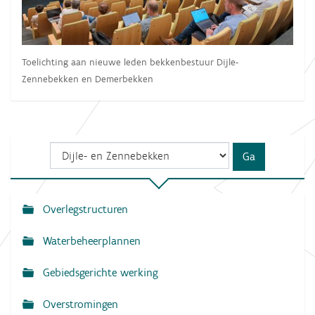
Toelichting aan nieuwe leden bekkenbestuur Dijle-
Zennebekken en Demerbekken
Overlegstructuren
N
a
Waterbeheerplannen
v
Gebiedsgerichte werking
i
g
Overstromingen