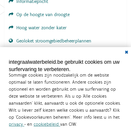
Informatieplicht
Op de hoogte van droogte
Hoog water zonder kater
Geoloket stroomgebiedbeheerplannen
Dial
Documenten voor leden
LOGIN VEREIST
integraalwaterbeleid.be gebruikt cookies om uw
surfervaring te verbeteren.
Sommige cookies zijn noodzakelijk om de website
optimaal te laten functioneren. Andere cookies zijn
optioneel en worden gebruikt om uw surfervaring op
Integraalwaterbeleid.be is een
deze website te verbeteren. Als u op ‘Alle cookies
officiële website van de Vlaamse
aanvaarden’ klikt, aanvaardt u ook de optionele cookies.
overheid
Wilt u liever zelf kiezen welke cookies u aanvaardt? Klik
uitgegeven door
Coördinatiecommissie Integraal
op ‘Cookievoorkeuren beheren’. Meer info leest u in het
Waterbeleid
privacy
- en
cookiebeleid
van CIW.
De Coördinatiecommissie Integraal Waterbeleid (CIW) is een
overlegplatform van de diverse beleidsdomeinen en