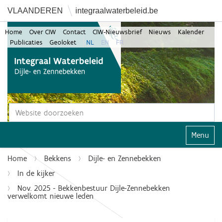
VLAANDEREN
integraalwaterbeleid.be
Home
Over CIW
Contact
CIW-Nieuwsbrief
Nieuws
Kalender
Publicaties
Geoloket
NL
EN
FR
Zoek
Geavanceerd zoeken...
Klap navi
Home
Bekkens
Dijle- en Zennebekken
In de kijker
Nov. 2025 - Bekkenbestuur Dijle-Zennebekken
verwelkomt nieuwe leden