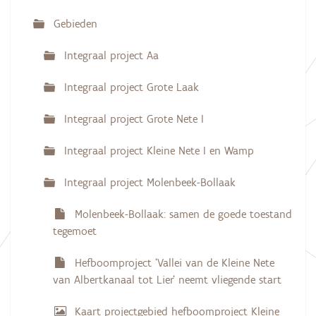
g
g
e
Gebieden
w
a
e
e
Integraal project Aa
t
r
g
i
Integraal project Grote Laak
a
e
v
e
Integraal project Grote Nete I
v
a
n
Integraal project Kleine Nete I en Wamp
d
e
Integraal project Molenbeek-Bollaak
a
f
b
Molenbeek-Bollaak: samen de goede toestand
e
tegemoet
e
l
d
Hefboomproject ‘Vallei van de Kleine Nete
i
van Albertkanaal tot Lier‘ neemt vliegende start
n
g
.
Kaart projectgebied hefboomproject Kleine
.