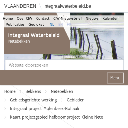
VLAANDEREN
integraalwaterbeleid.be
Home
Over CIW
Contact
CIW-Nieuwsbrief
Nieuws
Kalender
Publicaties
Geoloket
NL
EN
FR
Zoek
Geavanceerd zoeken...
Klap navi
Home
Bekkens
Netebekken
Gebiedsgerichte werking
Gebieden
Integraal project Molenbeek-Bollaak
Kaart projectgebied hefboomproject Kleine Nete