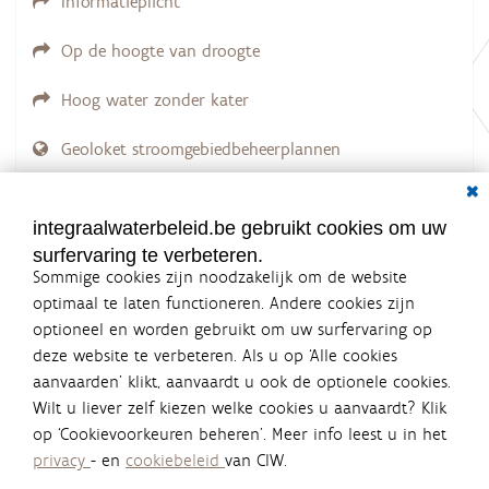
Informatieplicht
Op de hoogte van droogte
Hoog water zonder kater
Geoloket stroomgebiedbeheerplannen
Dial
Documenten voor leden
LOGIN VEREIST
integraalwaterbeleid.be gebruikt cookies om uw
surfervaring te verbeteren.
Sommige cookies zijn noodzakelijk om de website
optimaal te laten functioneren. Andere cookies zijn
optioneel en worden gebruikt om uw surfervaring op
Integraalwaterbeleid.be is een
deze website te verbeteren. Als u op ‘Alle cookies
officiële website van de Vlaamse
aanvaarden’ klikt, aanvaardt u ook de optionele cookies.
overheid
Wilt u liever zelf kiezen welke cookies u aanvaardt? Klik
uitgegeven door
Coördinatiecommissie Integraal
op ‘Cookievoorkeuren beheren’. Meer info leest u in het
Waterbeleid
privacy
- en
cookiebeleid
van CIW.
De Coördinatiecommissie Integraal Waterbeleid (CIW) is een
overlegplatform van de diverse beleidsdomeinen en