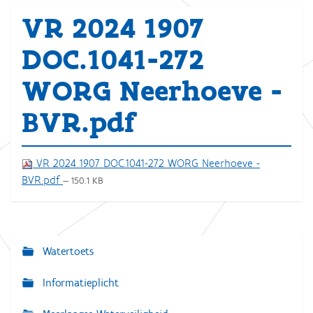
VR 2024 1907
DOC.1041-272
WORG Neerhoeve -
BVR.pdf
VR 2024 1907 DOC.1041-272 WORG Neerhoeve -
BVR.pdf
— 150.1 KB
Watertoets
N
a
Informatieplicht
v