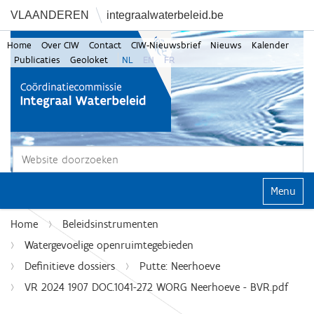
VLAANDEREN
integraalwaterbeleid.be
Home
Over CIW
Contact
CIW-Nieuwsbrief
Nieuws
Kalender
Publicaties
Geoloket
NL
EN
FR
Zoek
Geavanceerd zoeken...
Klap navi
Home
Beleidsinstrumenten
Watergevoelige openruimtegebieden
Definitieve dossiers
Putte: Neerhoeve
VR 2024 1907 DOC.1041-272 WORG Neerhoeve - BVR.pdf