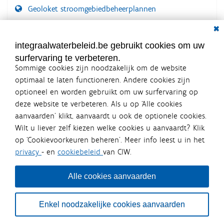
Geoloket stroomgebiedbeheerplannen
Dial
Documenten voor leden
LOGIN VEREIST
integraalwaterbeleid.be gebruikt cookies om uw
surfervaring te verbeteren.
Sommige cookies zijn noodzakelijk om de website
optimaal te laten functioneren. Andere cookies zijn
optioneel en worden gebruikt om uw surfervaring op
Integraalwaterbeleid.be is een
deze website te verbeteren. Als u op ‘Alle cookies
officiële website van de Vlaamse
aanvaarden’ klikt, aanvaardt u ook de optionele cookies.
overheid
Wilt u liever zelf kiezen welke cookies u aanvaardt? Klik
uitgegeven door
Coördinatiecommissie Integraal
op ‘Cookievoorkeuren beheren’. Meer info leest u in het
Waterbeleid
privacy
- en
cookiebeleid
van CIW.
De Coördinatiecommissie Integraal Waterbeleid (CIW) is een
overlegplatform van de diverse beleidsdomeinen en
bestuursniveaus die bij het waterbeleid betrokken zijn. Ook
Alle cookies aanvaarden
waterbedrijven nemen deel aan het overleg. Deze
samenwerking zorgt voor een gecoördineerde en
geïntegreerde aanpak van het waterbeleid en waterbeheer
Enkel noodzakelijke cookies aanvaarden
in Vlaanderen.