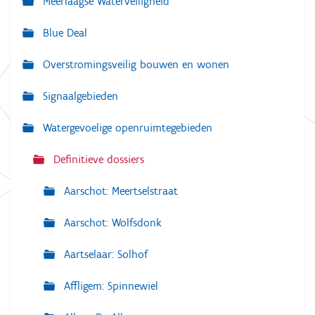
Meerlaagse Waterveiligheid
i
g
Blue Deal
a
Overstromingsveilig bouwen en wonen
t
i
Signaalgebieden
e
Watergevoelige openruimtegebieden
Definitieve dossiers
Aarschot: Meertselstraat
Aarschot: Wolfsdonk
Aartselaar: Solhof
Affligem: Spinnewiel