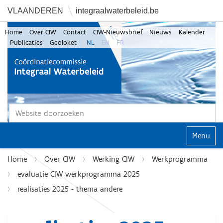
VLAANDEREN
integraalwaterbeleid.be
Home
Over CIW
Contact
CIW-Nieuwsbrief
Nieuws
Kalender
Publicaties
Geoloket
NL
EN
FR
Zoek
Geavanceerd zoeken...
Klap navi
Home
Over CIW
Werking CIW
Werkprogramma
evaluatie CIW werkprogramma 2025
realisaties 2025 - thema andere