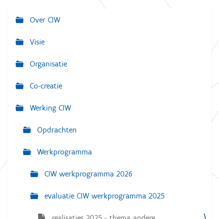
Over CIW
N
a
Visie
v
Organisatie
i
g
Co-creatie
a
Werking CIW
t
i
Opdrachten
e
Werkprogramma
CIW werkprogramma 2026
evaluatie CIW werkprogramma 2025
realisaties 2025 - thema andere