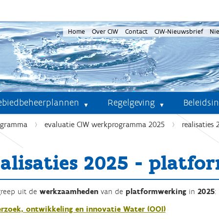
Home
Over CIW
Contact
CIW-Nieuwsbrief
Ni
ebiedbeheerplannen
Regelgeving
Beleidsi
ogramma
evaluatie CIW werkprogramma 2025
realisaties
ealisaties 2025 - platf
reep uit de
werkzaamheden
van de
platformwerking
in
2025
:
rzoek, ontwikkeling en innovatie Water (OOI)