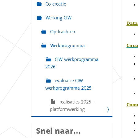
g
Co-creatie
:
a
Werking CIW
t
Data 
i
Opdrachten
e
Circu
Werkprogramma
CIW werkprogramma
2026
evaluatie CIW
werkprogramma 2025
realisaties 2025 -
Comm
platformwerking
Snel naar...