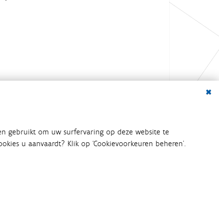
Dialo
en gebruikt om uw surfervaring op deze website te
 cookies u aanvaardt? Klik op ‘Cookievoorkeuren beheren’.
bij het waterbeleid betrokken
an het waterbeleid en