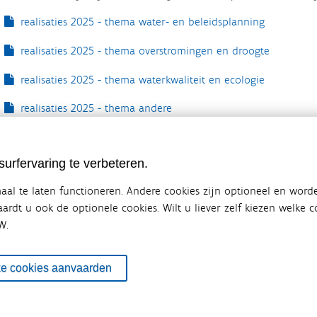
realisaties 2025 - thema water- en beleidsplanning
realisaties 2025 - thema overstromingen en droogte
realisaties 2025 - thema waterkwaliteit en ecologie
realisaties 2025 - thema andere
urfervaring te verbeteren.
al te laten functioneren. Andere cookies zijn optioneel en word
vaardt u ook de optionele cookies. Wilt u liever zelf kiezen welke
W.
ebsite van de Vlaamse overheid
terbeleid
en overlegplatform van de diverse beleidsdomeinen en bestuursniveaus die 
ke cookies aanvaarden
ze samenwerking zorgt voor een gecoördineerde en geïntegreerde aanpak v