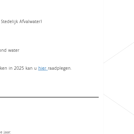
Stedelijk Afvalwater)
ond water
aken in 2025 kan u
hier
raadplegen.
e jaar.