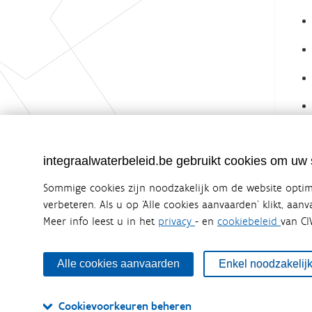
integraalwaterbeleid.be gebruikt cookies om uw s
Sommige cookies zijn noodzakelijk om de website optima
verbeteren. Als u op ‘Alle cookies aanvaarden’ klikt, aan
Meer info leest u in het
privacy
- en
cookiebeleid
van CI
Integraalwaterbeleid.be is een officiële w
uitgegeven door
Coördinatiecommissie Integraal Wa
De Coördinatiecommissie Integraal Waterbeleid (CIW) is e
Alle cookies aanvaarden
Enkel noodzakelij
zijn. Ook waterbedrijven nemen deel aan het overleg. De
waterbeheer in Vlaanderen.
Cookievoorkeuren beheren