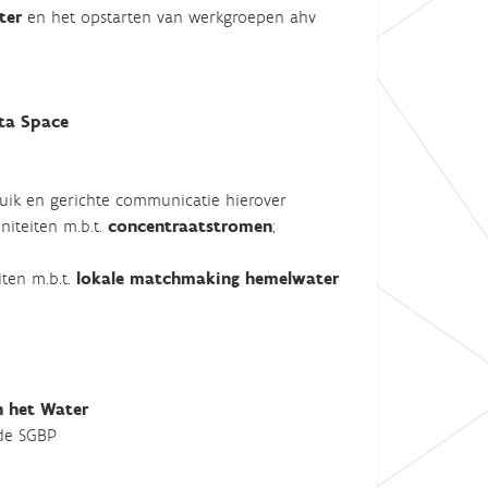
ter
en het opstarten van werkgroepen ahv
ta Space
ruik en gerichte communicatie hierover
niteiten m.b.t.
concentraatstromen
;
iten m.b.t.
lokale matchmaking hemelwater
 het Water
de SGBP