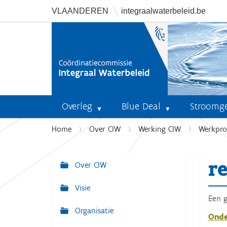
VLAANDEREN
integraalwaterbeleid.be
Overleg
Blue Deal
Stroomg
U
Home
Over CIW
Werking CIW
Werkpr
b
e
r
n
Over CIW
N
t
a
Visie
h
v
Een g
i
Organisatie
i
e
Onde
r