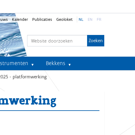
euws
Kalender
Publicaties
Geoloket
NL
EN
FR
Zoek
Geavanceerd zoeken...
nstrumenten
Bekkens
 2025 - platformwerking
ormwerking