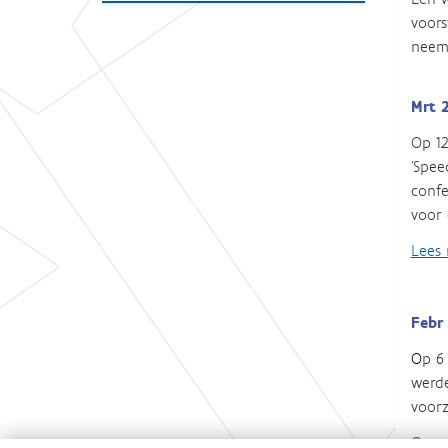
voors
neemt
Mrt 
Op 12
‘Spee
confe
voor 
Lees
Febr
O
p 6
werde
voorz
Opna