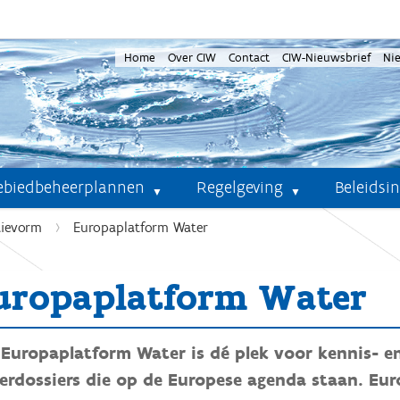
Home
Over CIW
Contact
CIW-Nieuwsbrief
Ni
ebiedbeheerplannen
Regelgeving
Beleidsi
tievorm
Europaplatform Water
uropaplatform Water
 Europaplatform Water is dé plek voor kennis- en
rdossiers die op de Europese agenda staan. Europ