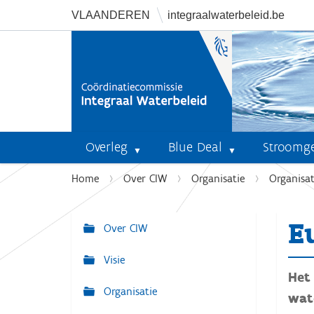
VLAANDEREN
integraalwaterbeleid.be
Overleg
Blue Deal
Stroomg
U
Home
Over CIW
Organisatie
Organisa
b
e
E
n
Over CIW
N
t
a
Visie
h
v
Het
i
Organisatie
i
e
wate
r