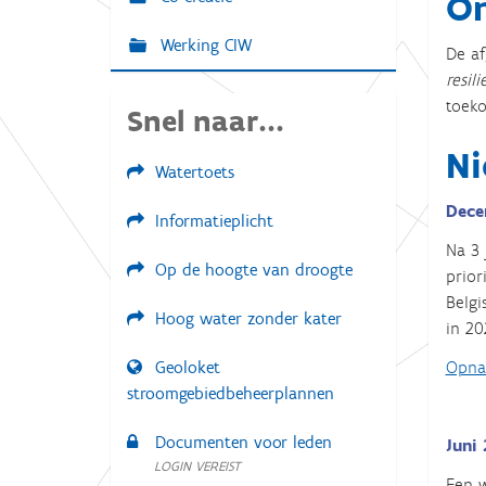
On
Werking CIW
De af
resil
toeko
Snel naar...
Ni
Watertoets
Dece
Informatieplicht
Na 3 
Op de hoogte van droogte
prior
Belgi
Hoog water zonder kater
in 20
Opna
Geoloket
stroomgebiedbeheerplannen
Documenten voor leden
Juni 
LOGIN VEREIST
Een w