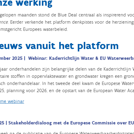
ze werking
gelopen maanden stond de Blue Deal centraal als inspirerend voo
ience
. Eerder verkende het platform denkpistes voor de herziening
mstgericht Europees waterbeleid.
euws vanuit het platform
mber 2025 | Webinar: Kaderrichtlijn Water & EU Waterweerb
jaar onderhandelen zijn belangrijke delen van de Kaderrichtlijn 
itaire stoffen in oppervlaktewater en grondwater kregen een grond
sch onderhandelaar. In het tweede deel kwam de Europese Water
25, planning voor 2026, en de opstart van de European Water A
me webinar
25 |
Stakeholderdialoog met de Europese Commissie o
ver EU
eek na de publicatie van de Europese Waterweerbaarheidsstrateg