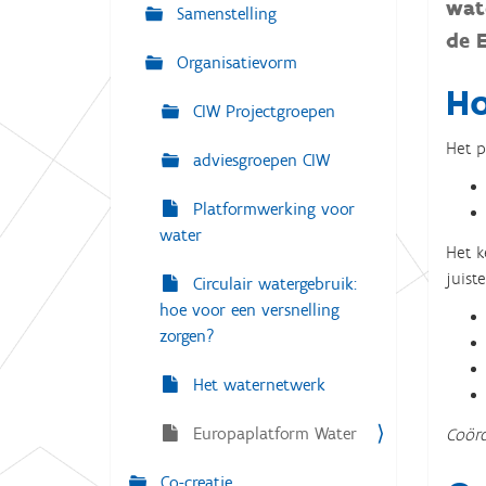
g
wat
Samenstelling
:
a
de 
Organisatievorm
t
Ho
i
CIW Projectgroepen
e
Het p
adviesgroepen CIW
Platformwerking voor
water
Het k
juist
Circulair watergebruik:
hoe voor een versnelling
zorgen?
Het waternetwerk
Europaplatform Water
Coörd
Co-creatie