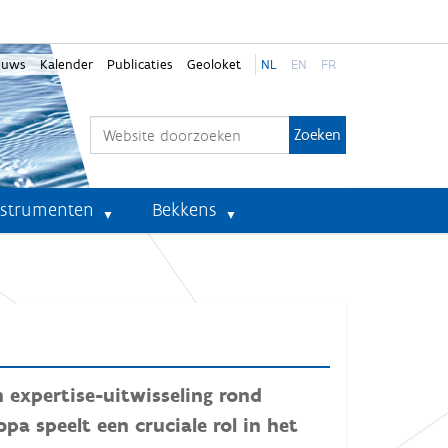
euws
Kalender
Publicaties
Geoloket
NL
EN
FR
Zoek
Geavanceerd zoeken...
nstrumenten
Bekkens
 expertise-uitwisseling rond
a speelt een cruciale rol in het