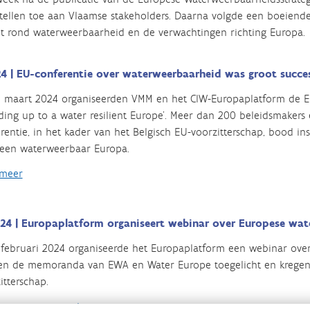
tellen toe aan Vlaamse stakeholders. Daarna volgde een boeiende 
 rond waterweerbaarheid en de verwachtingen richting Europa.
24 | EU-conferentie over waterweerbaarheid was groot succe
 maart 2024 organiseerden VMM en het CIW-Europaplatform de Eu
ding up to a water resilient Europe’. Meer dan 200 beleidsmaker
rentie, in het kader van het Belgisch EU-voorzitterschap, bood in
een waterweerbaar Europa.
 meer
 24 | Europaplatform organiseert webinar over Europese wat
 februari 2024 organiseerde het Europaplatform een webinar over
n de memoranda van EWA en Water Europe toegelicht en kregen 
itterschap.
me en presentaties