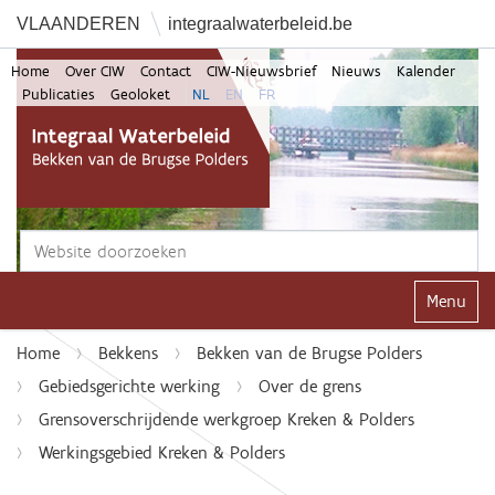
VLAANDEREN
integraalwaterbeleid.be
Home
Over CIW
Contact
CIW-Nieuwsbrief
Nieuws
Kalender
Publicaties
Geoloket
NL
EN
FR
Zoek
Geavanceerd zoeken...
Klap navi
Home
Bekkens
Bekken van de Brugse Polders
Gebiedsgerichte werking
Over de grens
Grensoverschrijdende werkgroep Kreken & Polders
Werkingsgebied Kreken & Polders