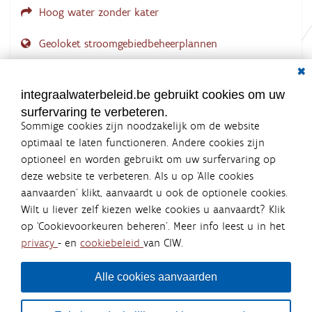
Hoog water zonder kater
Geoloket stroomgebiedbeheerplannen
Dial
Documenten voor leden
LOGIN VEREIST
integraalwaterbeleid.be gebruikt cookies om uw
surfervaring te verbeteren.
Sommige cookies zijn noodzakelijk om de website
optimaal te laten functioneren. Andere cookies zijn
optioneel en worden gebruikt om uw surfervaring op
Integraalwaterbeleid.be is een
deze website te verbeteren. Als u op ‘Alle cookies
officiële website van de Vlaamse
aanvaarden’ klikt, aanvaardt u ook de optionele cookies.
overheid
Wilt u liever zelf kiezen welke cookies u aanvaardt? Klik
uitgegeven door
Coördinatiecommissie Integraal
op ‘Cookievoorkeuren beheren’. Meer info leest u in het
Waterbeleid
privacy
- en
cookiebeleid
van CIW.
De Coördinatiecommissie Integraal Waterbeleid (CIW) is een
overlegplatform van de diverse beleidsdomeinen en
bestuursniveaus die bij het waterbeleid betrokken zijn. Ook
Alle cookies aanvaarden
waterbedrijven nemen deel aan het overleg. Deze
samenwerking zorgt voor een gecoördineerde en
geïntegreerde aanpak van het waterbeleid en waterbeheer