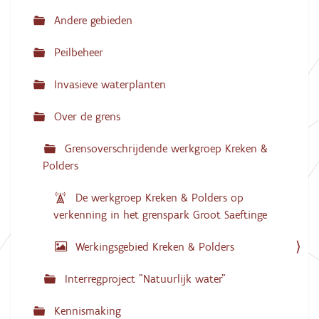
g
i
Andere gebieden
a
e
v
e
Peilbeheer
v
a
n
Invasieve waterplanten
d
e
Over de grens
a
f
b
Grensoverschrijdende werkgroep Kreken &
e
Polders
e
l
d
De werkgroep Kreken & Polders op
i
verkenning in het grenspark Groot Saeftinge
n
g
.
Werkingsgebied Kreken & Polders
.
.
Interregproject "Natuurlijk water"
Kennismaking