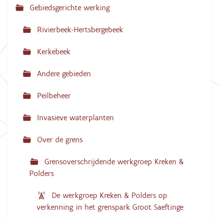
Gebiedsgerichte werking
i
g
Rivierbeek-Hertsbergebeek
a
Kerkebeek
t
i
Andere gebieden
e
Peilbeheer
Invasieve waterplanten
Over de grens
Grensoverschrijdende werkgroep Kreken &
Polders
De werkgroep Kreken & Polders op
verkenning in het grenspark Groot Saeftinge