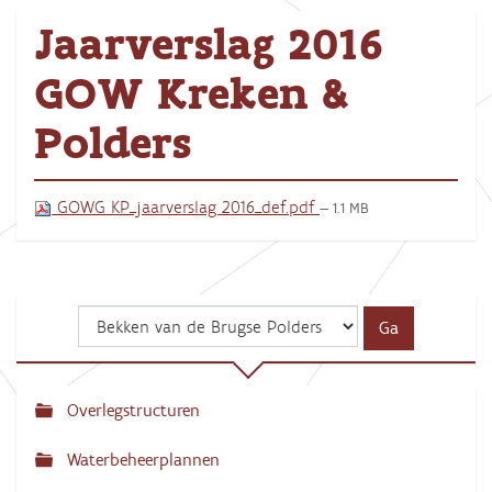
Jaarverslag 2016
GOW Kreken &
Polders
GOWG KP_jaarverslag 2016_def.pdf
— 1.1 MB
Overlegstructuren
N
a
Waterbeheerplannen
v