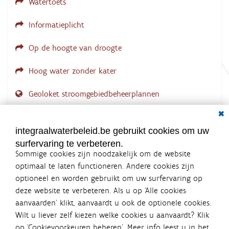
Watertoets
Informatieplicht
Op de hoogte van droogte
Hoog water zonder kater
Geoloket stroomgebiedbeheerplannen
Dial
Documenten voor leden
LOGIN VEREIST
integraalwaterbeleid.be gebruikt cookies om uw
surfervaring te verbeteren.
Sommige cookies zijn noodzakelijk om de website
optimaal te laten functioneren. Andere cookies zijn
optioneel en worden gebruikt om uw surfervaring op
Integraalwaterbeleid.be is een
deze website te verbeteren. Als u op ‘Alle cookies
officiële website van de Vlaamse
aanvaarden’ klikt, aanvaardt u ook de optionele cookies.
overheid
Wilt u liever zelf kiezen welke cookies u aanvaardt? Klik
uitgegeven door
Coördinatiecommissie Integraal
op ‘Cookievoorkeuren beheren’. Meer info leest u in het
Waterbeleid