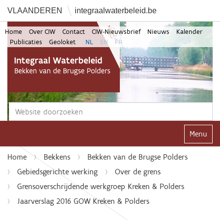
VLAANDEREN
integraalwaterbeleid.be
Home
Over CIW
Contact
CIW-Nieuwsbrief
Nieuws
Kalender
Publicaties
Geoloket
NL
EN
FR
Zoek
Geavanceerd zoeken...
Klap navi
Home
Bekkens
Bekken van de Brugse Polders
Gebiedsgerichte werking
Over de grens
Grensoverschrijdende werkgroep Kreken & Polders
Jaarverslag 2016 GOW Kreken & Polders