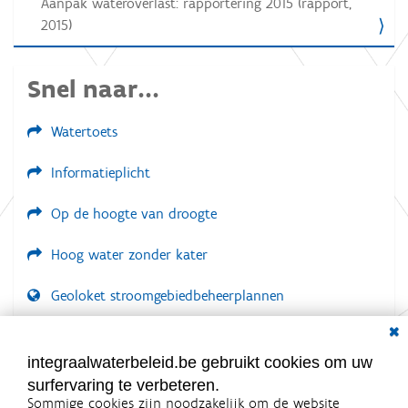
Aanpak wateroverlast: rapportering 2015 (rapport,
2015)
Snel naar...
Watertoets
Informatieplicht
Op de hoogte van droogte
Hoog water zonder kater
Geoloket stroomgebiedbeheerplannen
Dial
Documenten voor leden
LOGIN VEREIST
integraalwaterbeleid.be gebruikt cookies om uw
surfervaring te verbeteren.
Sommige cookies zijn noodzakelijk om de website