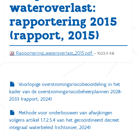
wateroverlast:
rapportering 2015
(rapport, 2015)
Rapportering_wateroverlast_2015.pdf
— 1023.9 KB
Voorlopige overstromingsrisicobeoordeling in het
N
kader van de overstromingsrisicobeheerplannen 2028-
a
2033 (rapport, 2024)
v
i
Methode voor onderbouwen van afwijkingen
volgens artikel 1.7.2.5.4 van het gecoördineerd decreet
g
integraal waterbeleid (richtsnoer, 2024)
a