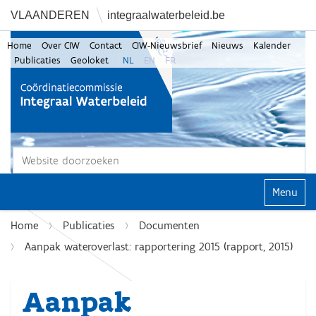
VLAANDEREN
integraalwaterbeleid.be
Home
Over CIW
Contact
CIW-Nieuwsbrief
Nieuws
Kalender
Publicaties
Geoloket
NL
EN
FR
Zoek
Geavanceerd zoeken...
Klap navi
Home
Publicaties
Documenten
Aanpak wateroverlast: rapportering 2015 (rapport, 2015)
Aanpak