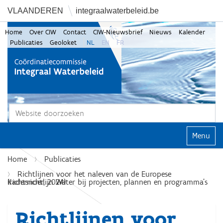
VLAANDEREN
integraalwaterbeleid.be
Home
Over CIW
Contact
CIW-Nieuwsbrief
Nieuws
Kalender
Publicaties
Geoloket
NL
EN
FR
Zoek
Geavanceerd zoeken...
Klap navi
Home
Publicaties
Richtlijnen voor het naleven van de Europese
Kaderrichtlijn Water bij projecten, plannen en programma’s (richtsnoer, 2024)
Richtlijnen voor