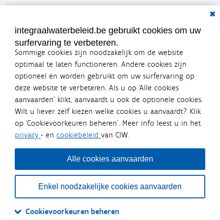
Dial
Documenten voor leden
LOGIN VEREIST
integraalwaterbeleid.be gebruikt cookies om uw
surfervaring te verbeteren.
Sommige cookies zijn noodzakelijk om de website
optimaal te laten functioneren. Andere cookies zijn
optioneel en worden gebruikt om uw surfervaring op
Integraalwaterbeleid.be is een
deze website te verbeteren. Als u op ‘Alle cookies
officiële website van de Vlaamse
aanvaarden’ klikt, aanvaardt u ook de optionele cookies.
overheid
Wilt u liever zelf kiezen welke cookies u aanvaardt? Klik
uitgegeven door
Coördinatiecommissie Integraal
op ‘Cookievoorkeuren beheren’. Meer info leest u in het
Waterbeleid
privacy
- en
cookiebeleid
van CIW.
De Coördinatiecommissie Integraal Waterbeleid (CIW) is een
overlegplatform van de diverse beleidsdomeinen en
bestuursniveaus die bij het waterbeleid betrokken zijn. Ook
Alle cookies aanvaarden
waterbedrijven nemen deel aan het overleg. Deze
samenwerking zorgt voor een gecoördineerde en
geïntegreerde aanpak van het waterbeleid en waterbeheer
Enkel noodzakelijke cookies aanvaarden
in Vlaanderen.
OVER CIW
DISCLAIMER
PRIVACY
COOKIEBELEID
SITEMAP
Cookievoorkeuren beheren