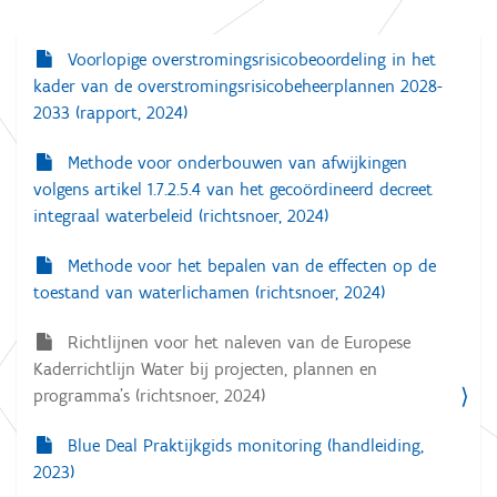
Voorlopige overstromingsrisicobeoordeling in het
N
kader van de overstromingsrisicobeheerplannen 2028-
a
2033 (rapport, 2024)
v
i
Methode voor onderbouwen van afwijkingen
volgens artikel 1.7.2.5.4 van het gecoördineerd decreet
g
integraal waterbeleid (richtsnoer, 2024)
a
t
Methode voor het bepalen van de effecten op de
toestand van waterlichamen (richtsnoer, 2024)
i
e
Richtlijnen voor het naleven van de Europese
Kaderrichtlijn Water bij projecten, plannen en
programma’s (richtsnoer, 2024)
Blue Deal Praktijkgids monitoring (handleiding,
2023)