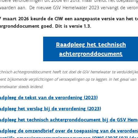
rdere verordeningen uit 2004 en 2013, maar breidt het toepassing
aarden aan. De nieuwe GSV Hemelwater 2023 vervangt de verord
7 maart 2026 keurde de CIW een aangepaste versie van het t
ergronddocument goed. Dit is versie 1.3.
Raadpleeg het technisch
achtergronddocument
chnisch achtergronddocument heeft tot doel de GSV hemelwater te verduidelijken
nt bijkomende verplichtingen of versoepelingen op te leggen. In het geval van v
melwater steeds leidend.
dpleeg de tekst van de verordening (2023)
dpleeg het verslag bij de verordening (2023)
adpleeg het technisch achtergronddocument bij de GSV Hem
dpleeg de omzendbrief over de toepassing van de verordeni