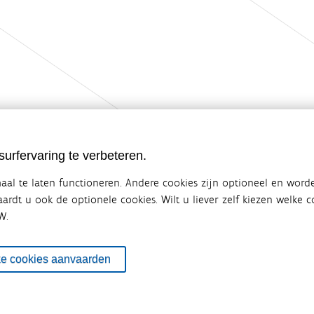
urfervaring te verbeteren.
al te laten functioneren. Andere cookies zijn optioneel en word
vaardt u ook de optionele cookies. Wilt u liever zelf kiezen welke
W.
ebsite van de Vlaamse overheid
terbeleid
en overlegplatform van de diverse beleidsdomeinen en bestuursniveaus die 
ke cookies aanvaarden
ze samenwerking zorgt voor een gecoördineerde en geïntegreerde aanpak v
SITEMAP