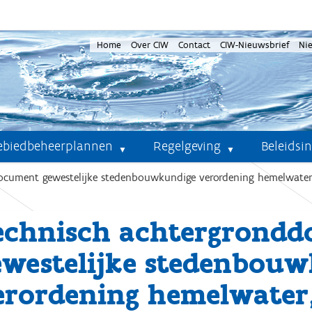
Home
Over CIW
Contact
CIW-Nieuwsbrief
Ni
ebiedbeheerplannen
Regelgeving
Beleidsi
cument gewestelijke stedenbouwkundige verordening hemelwater, ve
echnisch achtergrond
ewestelijke stedenbou
erordening hemelwater, 