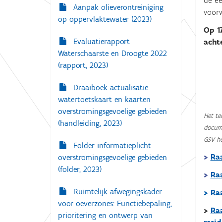
de ee
Aanpak olieverontreiniging
voorw
op oppervlaktewater (2023)
Op 1
Evaluatierapport
acht
Waterschaarste en Droogte 2022
(rapport, 2023)
Draaiboek actualisatie
watertoetskaart en kaarten
overstromingsgevoelige gebieden
Het te
(handleiding, 2023)
docume
GSV he
Folder informatieplicht
>
Raa
overstromingsgevoelige gebieden
(folder, 2023)
>
Raa
Ruimtelijk afwegingskader
> Ra
voor oeverzones: Functiebepaling,
>
Raa
prioritering en ontwerp van