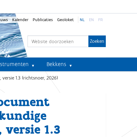
euws
Kalender
Publicaties
Geoloket
NL
EN
FR
Zoek
Geavanceerd zoeken...
nstrumenten
Bekkens
rsie 1.3 (richtsnoer, 2026)
document
wkundige
versie 1.3