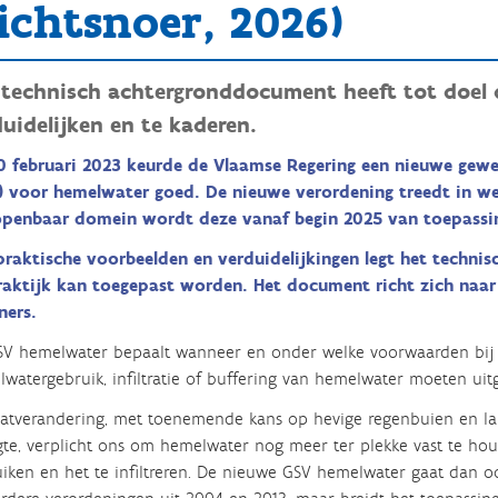
richtsnoer, 2026)
 technisch achtergronddocument heeft tot doel
uidelijken en te kaderen.
0 februari 2023 keurde de Vlaamse Regering een nieuwe gew
) voor hemelwater goed. De nieuwe verordening treedt in we
openbaar domein wordt deze vanaf begin 2025 van toepassi
praktische voorbeelden en verduidelijkingen legt het techn
raktijk kan toegepast worden. Het document richt zich naar 
ners.
SV hemelwater bepaalt wanneer en onder welke voorwaarden bij
watergebruik, infiltratie of buffering van hemelwater moeten ui
atverandering, met toenemende kans op hevige regenbuien en la
te, verplicht ons om hemelwater nog meer ter plekke vast te ho
iken en het te infiltreren. De nieuwe GSV hemelwater gaat dan o