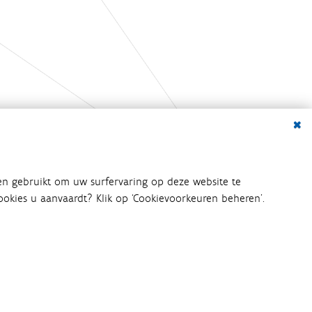
Dialo
en gebruikt om uw surfervaring op deze website te
 cookies u aanvaardt? Klik op ‘Cookievoorkeuren beheren’.
bij het waterbeleid betrokken
an het waterbeleid en