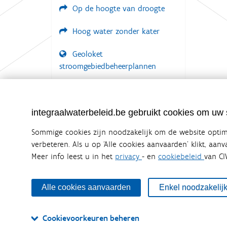
Op de hoogte van droogte
Hoog water zonder kater
Geoloket
stroomgebiedbeheerplannen
Documenten voor leden
LOGIN VEREIST
integraalwaterbeleid.be gebruikt cookies om uw s
Sommige cookies zijn noodzakelijk om de website optima
verbeteren. Als u op ‘Alle cookies aanvaarden’ klikt, aan
Meer info leest u in het
privacy
- en
cookiebeleid
van CI
Integraalwaterbeleid.be is een officiële w
uitgegeven door
Coördinatiecommissie Integraal Wa
De Coördinatiecommissie Integraal Waterbeleid (CIW) is e
Alle cookies aanvaarden
Enkel noodzakelij
zijn. Ook waterbedrijven nemen deel aan het overleg. De
waterbeheer in Vlaanderen.
Cookievoorkeuren beheren
OVER CIW
DISCLAIMER
PRIVACY
COOKIEBELEID