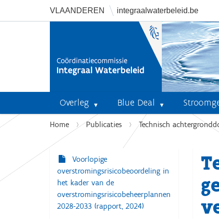
VLAANDEREN
integraalwaterbeleid.be
Overleg
Blue Deal
Stroomg
U
Home
Publicaties
Technisch achtergronddo
b
e
T
n
Voorlopige
N
t
overstromingsrisicobeoordeling in
a
g
h
het kader van de
v
i
overstromingsrisicobeheerplannen
v
i
e
2028-2033 (rapport, 2024)
r