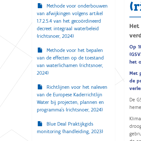
g
(
Methode voor onderbouwen
:
a
van afwijkingen volgens artikel
t
1.7.2.5.4 van het gecoördineerd
Het
i
decreet integraal waterbeleid
verd
(richtsnoer, 2024)
e
Op 1
Methode voor het bepalen
(GSV
van de effecten op de toestand
het 
van waterlichamen (richtsnoer,
2024)
Met 
de p
Richtlijnen voor het naleven
verle
van de Europese Kaderrichtlijn
De G
Water bij projecten, plannen en
hemel
programma’s (richtsnoer, 2024)
Klima
Blue Deal Praktijkgids
droog
monitoring (handleiding, 2023)
gebru