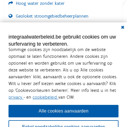
Hoog water zonder kater
Geoloket stroomgebiedbeheerplannen
Dial
Documenten voor leden
LOGIN VEREIST
integraalwaterbeleid.be gebruikt cookies om uw
surfervaring te verbeteren.
Sommige cookies zijn noodzakelijk om de website
optimaal te laten functioneren. Andere cookies zijn
optioneel en worden gebruikt om uw surfervaring op
Integraalwaterbeleid.be is een
deze website te verbeteren. Als u op ‘Alle cookies
officiële website van de Vlaamse
aanvaarden’ klikt, aanvaardt u ook de optionele cookies.
overheid
Wilt u liever zelf kiezen welke cookies u aanvaardt? Klik
uitgegeven door
Coördinatiecommissie Integraal
op ‘Cookievoorkeuren beheren’. Meer info leest u in het
Waterbeleid
privacy
- en
cookiebeleid
van CIW.
De Coördinatiecommissie Integraal Waterbeleid (CIW) is een
overlegplatform van de diverse beleidsdomeinen en
bestuursniveaus die bij het waterbeleid betrokken zijn. Ook
Alle cookies aanvaarden
waterbedrijven nemen deel aan het overleg. Deze
samenwerking zorgt voor een gecoördineerde en
geïntegreerde aanpak van het waterbeleid en waterbeheer
Enkel noodzakelijke cookies aanvaarden