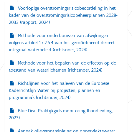
Voorlopige overstromingsrisicobeoordeling in het
N
kader van de overstromingsrisicobeheerplannen 2028-
a
2033 (rapport, 2024)
v
i
Methode voor onderbouwen van afwijkingen
volgens artikel 1.7.2.5.4 van het gecoördineerd decreet
g
integraal waterbeleid (richtsnoer, 2024)
a
t
Methode voor het bepalen van de effecten op de
toestand van waterlichamen (richtsnoer, 2024)
i
e
Richtlijnen voor het naleven van de Europese
Kaderrichtlijn Water bij projecten, plannen en
programma’s (richtsnoer, 2024)
Blue Deal Praktijkgids monitoring (handleiding,
2023)
Aanpak olieverontreiniging op oppervlaktewater