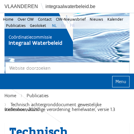
VLAANDEREN
integraalwaterbeleid.be
Home
Over CIW
Contact
CIW-Nieuwsbrief
Nieuws
Kalender
Publicaties
Geoloket
NL
EN
FR
Zoek
Geavanceerd zoeken...
Klap navi
Home
Publicaties
Technisch achtergronddocument gewestelijke
stedenbouwkundige verordening hemelwater, versie 1.3 (richtsnoer, 2026)
Technisch