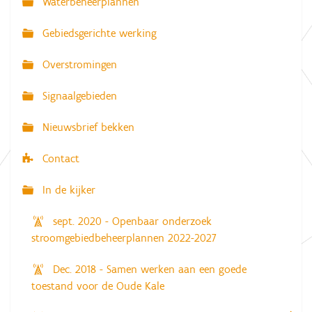
Waterbeheerplannen
v
Gebiedsgerichte werking
i
g
Overstromingen
a
Signaalgebieden
t
i
Nieuwsbrief bekken
e
Contact
In de kijker
sept. 2020 - Openbaar onderzoek
stroomgebiedbeheerplannen 2022-2027
Dec. 2018 - Samen werken aan een goede
toestand voor de Oude Kale