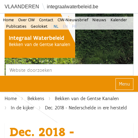
VLAANDEREN
integraalwaterbeleid.be
Home
Over CIW
Contact
CIW-Nieuwsbrief
Nieuws
Kalender
Publicaties
Geoloket
NL
EN
FR
Zoek
Geavanceerd zoeken...
Klap navi
Home
Bekkens
Bekken van de Gentse Kanalen
In de kijker
Dec. 2018 - Nederschelde in ere hersteld
Dec. 2018 -