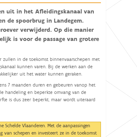
 uit in het Afleidingskanaal van
 en de spoorbrug in Landegem.
eroever verwijderd. Op die manier
lijk is voor de passage van grotere
or zullen in de toekomst binnenvaarschepen met
gskanaal kunnen varen. Bij de werken aan de
kkelijker uit het water kunnen geraken.
tens 7 maanden duren en gebeuren vanop het
kale handeling en beperkte omvang van de
fte is dus zeer beperkt, maar wordt uiteraard
ine Schelde Vlaanderen. Met de aanpassingen
g van schepen en investeert ze in de toekomst