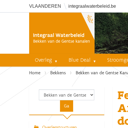
VLAANDEREN
integraalwaterbeleid.be
Overleg
Blue Deal
Stroomg
U
Home
Bekkens
Bekken van de Gentse Kan
b
e
F
n
t
A
h
i
d
e
r
Overlegstructuren