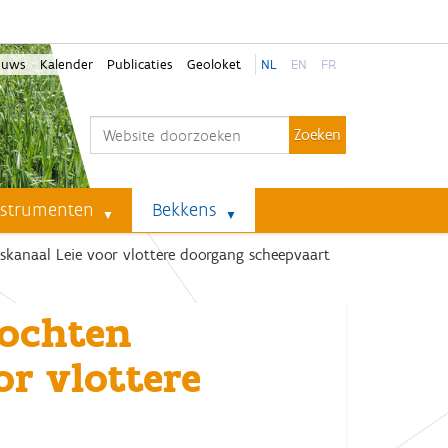
euws
Kalender
Publicaties
Geoloket
NL
EN
FR
Zoek
Geavanceerd zoeken...
nstrumenten
Bekkens
gskanaal Leie voor vlottere doorgang scheepvaart
bochten
or vlottere