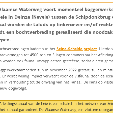
Vlaamse Waterweg voert momenteel baggerwerken
Leie in Deinze (Nevele) tussen de Schipdonkbrug
aal worden de taluds op linkeroever en/of recht
dt een bochtverbreding gerealiseerd die noodzake
epen.
chtverbredingen kaderen in het
Seine-Schelde project
. Hierdo
aadvermogen tot 4500 ton en 3 lagen containers via het Afleidin
s worden ook fauna uitstapplaatsen gecreëerd, zodat dieren gema
ggerwerkzaamheden zijn in november 2022 gestart, zullen mins
. Er wordt weinig impact verwacht voor de visfauna, door de lo
n in verhouding tot de omvang van het kanaal. De kans op visster
nauw opgevolgd.
Afleidingskanaal van de Leie is een schakel in het netwerk van Se
het kanaal garandeert De Vlaamse Waterweg een vlottere doorgan