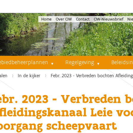
Home
Over CIW
Contact
CIW-Nieuwsbrief
Ni
ebiedbeheerplannen
Regelgeving
Beleidsi
alen
In de kijker
Febr. 2023 - Verbreden bochten Afleidin
ebr. 2023 - Verbreden 
fleidingskanaal Leie vo
oorgang scheepvaart