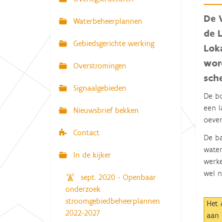
N
:
a
De 
Waterbeheerplannen
v
de 
Gebiedsgerichte werking
i
Lok
g
wor
Overstromingen
a
sch
Signaalgebieden
t
De bo
i
een l
Nieuwsbrief bekken
e
oever
Contact
De ba
water
In de kijker
werke
wel 
sept. 2020 - Openbaar
onderzoek
stroomgebiedbeheerplannen
Het 
2022-2027
aan 