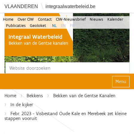
VLAANDEREN
integraalwaterbeleid.be
Home
Over CIW
Contact
CIW-Nieuwsbrief
Nieuws
Kalender
Publicaties
Geoloket
NL
EN
FR
Zoek
Geavanceerd zoeken...
Klap navi
Home
Bekkens
Bekken van de Gentse Kanalen
In de kijker
Febr. 2023 - Visbestand Oude Kale en Merebeek zet kleine
stappen vooruit