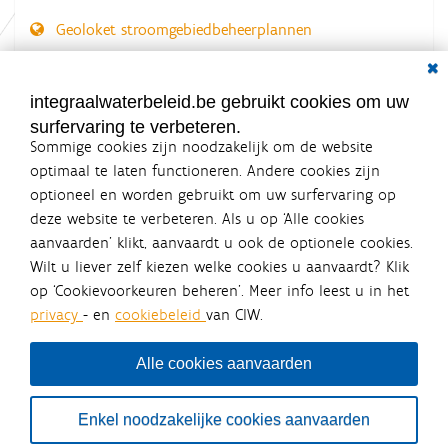
Geoloket stroomgebiedbeheerplannen
Dial
Documenten voor leden
LOGIN VEREIST
integraalwaterbeleid.be gebruikt cookies om uw
surfervaring te verbeteren.
Sommige cookies zijn noodzakelijk om de website
optimaal te laten functioneren. Andere cookies zijn
optioneel en worden gebruikt om uw surfervaring op
Integraalwaterbeleid.be is een
deze website te verbeteren. Als u op ‘Alle cookies
officiële website van de Vlaamse
aanvaarden’ klikt, aanvaardt u ook de optionele cookies.
overheid
Wilt u liever zelf kiezen welke cookies u aanvaardt? Klik
uitgegeven door
Coördinatiecommissie Integraal
op ‘Cookievoorkeuren beheren’. Meer info leest u in het
Waterbeleid
privacy
- en
cookiebeleid
van CIW.
De Coördinatiecommissie Integraal Waterbeleid (CIW) is een
overlegplatform van de diverse beleidsdomeinen en
bestuursniveaus die bij het waterbeleid betrokken zijn. Ook
Alle cookies aanvaarden
waterbedrijven nemen deel aan het overleg. Deze
samenwerking zorgt voor een gecoördineerde en
geïntegreerde aanpak van het waterbeleid en waterbeheer
Enkel noodzakelijke cookies aanvaarden
in Vlaanderen.