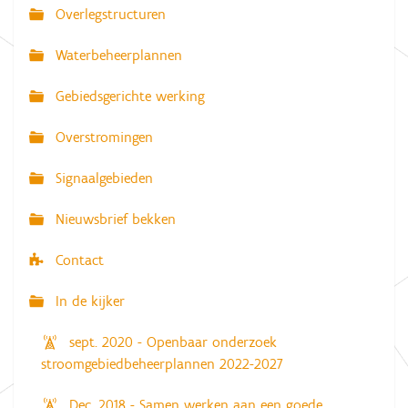
Overlegstructuren
N
a
Waterbeheerplannen
v
Gebiedsgerichte werking
i
g
Overstromingen
a
Signaalgebieden
t
i
Nieuwsbrief bekken
e
Contact
In de kijker
sept. 2020 - Openbaar onderzoek
stroomgebiedbeheerplannen 2022-2027
Dec. 2018 - Samen werken aan een goede