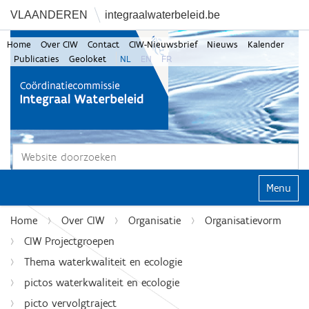
VLAANDEREN
integraalwaterbeleid.be
Home
Over CIW
Contact
CIW-Nieuwsbrief
Nieuws
Kalender
Publicaties
Geoloket
NL
EN
FR
Zoek
Geavanceerd zoeken...
Klap navi
Home
Over CIW
Organisatie
Organisatievorm
CIW Projectgroepen
Thema waterkwaliteit en ecologie
pictos waterkwaliteit en ecologie
picto vervolgtraject