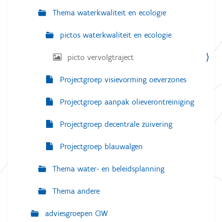
e
Thema waterkwaliteit en ecologie
r
g
a
pictos waterkwaliteit en ecologie
v
e
picto vervolgtraject
v
a
n
Projectgroep visievorming oeverzones
d
e
a
Projectgroep aanpak olieverontreiniging
f
b
Projectgroep decentrale zuivering
e
e
l
Projectgroep blauwalgen
d
i
n
Thema water- en beleidsplanning
g
.
Thema andere
.
.
adviesgroepen CIW