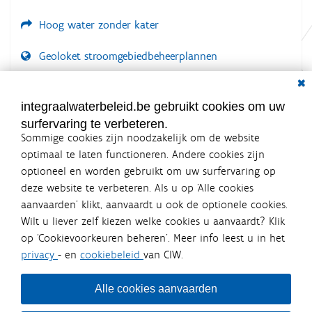
Hoog water zonder kater
Geoloket stroomgebiedbeheerplannen
Dial
Documenten voor leden
LOGIN VEREIST
integraalwaterbeleid.be gebruikt cookies om uw
surfervaring te verbeteren.
Sommige cookies zijn noodzakelijk om de website
optimaal te laten functioneren. Andere cookies zijn
optioneel en worden gebruikt om uw surfervaring op
Integraalwaterbeleid.be is een
deze website te verbeteren. Als u op ‘Alle cookies
officiële website van de Vlaamse
aanvaarden’ klikt, aanvaardt u ook de optionele cookies.
overheid
Wilt u liever zelf kiezen welke cookies u aanvaardt? Klik
uitgegeven door
Coördinatiecommissie Integraal
op ‘Cookievoorkeuren beheren’. Meer info leest u in het
Waterbeleid
privacy
- en
cookiebeleid
van CIW.
De Coördinatiecommissie Integraal Waterbeleid (CIW) is een
overlegplatform van de diverse beleidsdomeinen en
bestuursniveaus die bij het waterbeleid betrokken zijn. Ook
Alle cookies aanvaarden
waterbedrijven nemen deel aan het overleg. Deze
samenwerking zorgt voor een gecoördineerde en