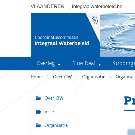
VLAANDEREN
integraalwaterbeleid.be
Overleg
Blue Deal
Stroomg
U
Home
Over CIW
Organisatie
Organisa
b
e
P
n
Over CIW
N
t
a
Visie
h
v
i
Organisatie
i
e
r