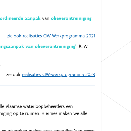
ördineerde aanpak
van
olieverontreiniging
.
zie ook realisaties CIW Werkprogramma 2021
ingsaanpak van olieverontreiniging'
. (CIW
.
zie ook
realisaties CIW-werkprogramma 2023
le Vlaamse waterloopbeheerders een
iniging op te ruimen. Hiermee maken we alle
n en afspraken maken over aanvullen/aanleggen