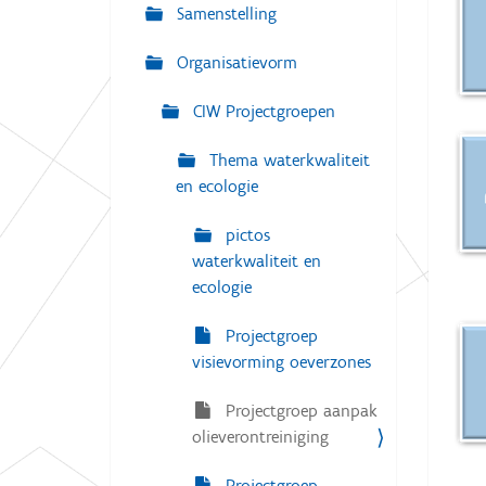
g
Samenstelling
:
a
Organisatievorm
t
i
CIW Projectgroepen
e
Thema waterkwaliteit
en ecologie
pictos
waterkwaliteit en
ecologie
Projectgroep
visievorming oeverzones
Projectgroep aanpak
olieverontreiniging
Projectgroep