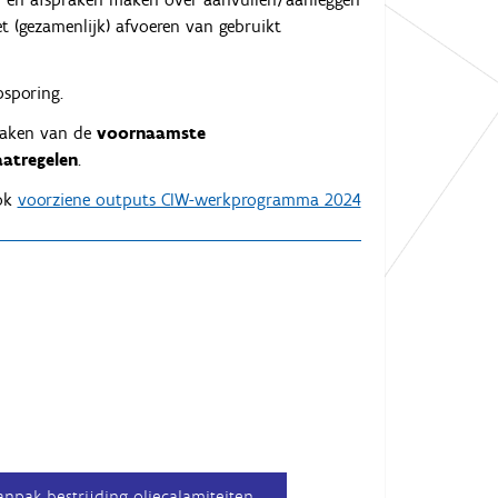
t (gezamenlijk) afvoeren van gebruikt
sporing.
ken van de
voornaamste
atregelen
.
ook
voorziene outputs CIW-werkprogramma 2024
npak bestrijding oliecalamiteiten