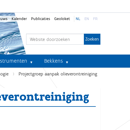
euws
Kalender
Publicaties
Geoloket
NL
EN
FR
Zoek
Geavanceerd zoeken...
nstrumenten
Bekkens
logie
Projectgroep aanpak olieverontreiniging
everontreiniging