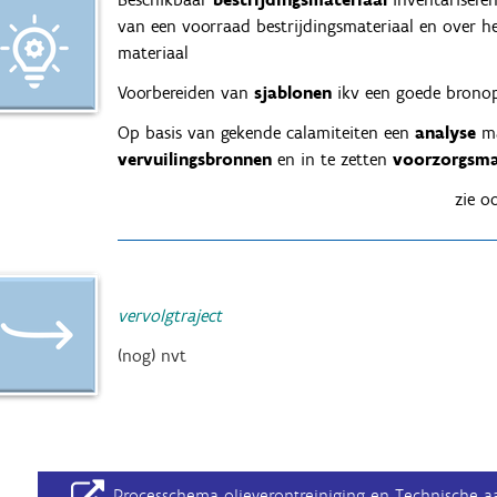
van een voorraad bestrijdingsmateriaal en over he
materiaal
Voorbereiden van
sjablonen
ikv een goede bronop
Op basis van gekende calamiteiten een
analyse
ma
vervuilingsbronnen
en in te zetten
voorzorgsma
zie 
vervolgtraject
(nog) nvt
Processchema olieverontreiniging en Technische aa