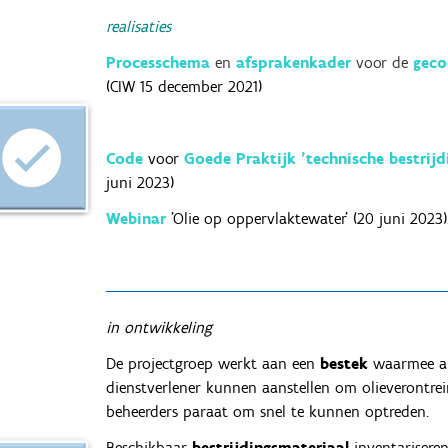
realisaties
Processchema
en
afsprakenkader
voor de
geco
(CIW 15 december 2021
)
Code
voor
Goede Praktijk 'technische bestrijd
juni 2023)
Webinar
'Olie op oppervlaktewater' (20 juni 2023)
in ontwikkeling
De projectgroep werkt aan een
bestek
waarmee al
dienstverlener kunnen aanstellen om olieverontre
beheerders paraat om snel te kunnen optreden.
Beschikbaar
bestrijdingsmateriaal
inventarisere