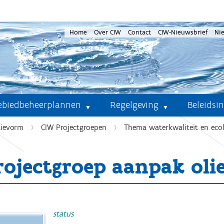
Home
Over CIW
Contact
CIW-Nieuwsbrief
Ni
ebiedbeheerplannen
Regelgeving
Beleidsi
tievorm
CIW Projectgroepen
Thema waterkwaliteit en eco
rojectgroep aanpak oli
status