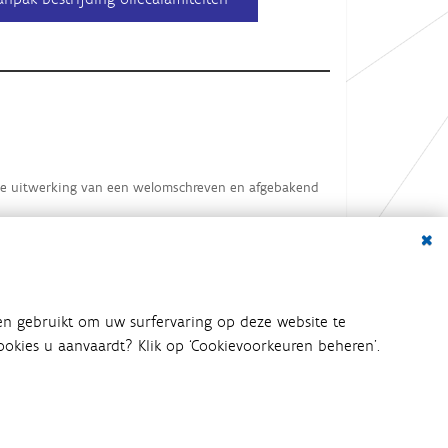
r de uitwerking van een welomschreven en afgebakend
Dialo
en gebruikt om uw surfervaring op deze website te
 cookies u aanvaardt? Klik op ‘Cookievoorkeuren beheren’.
bij het waterbeleid betrokken
an het waterbeleid en