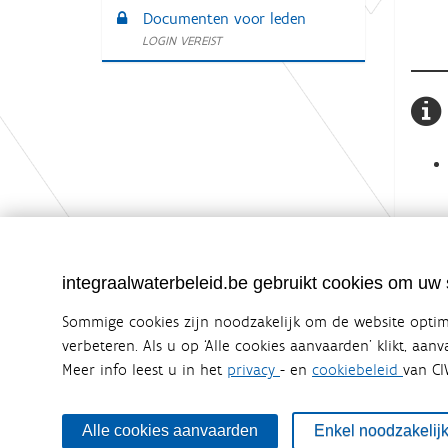
Documenten voor leden
LOGIN VEREIST
integraalwaterbeleid.be gebruikt cookies om uw s
Sommige cookies zijn noodzakelijk om de website optima
verbeteren. Als u op ‘Alle cookies aanvaarden’ klikt, aan
Meer info leest u in het
privacy
- en
cookiebeleid
van CI
Integraalwaterbeleid.be is een officiële w
uitgegeven door
Coördinatiecommissie Integraal Wa
De Coördinatiecommissie Integraal Waterbeleid (CIW) is e
Alle cookies aanvaarden
Enkel noodzakelij
zijn. Ook waterbedrijven nemen deel aan het overleg. De