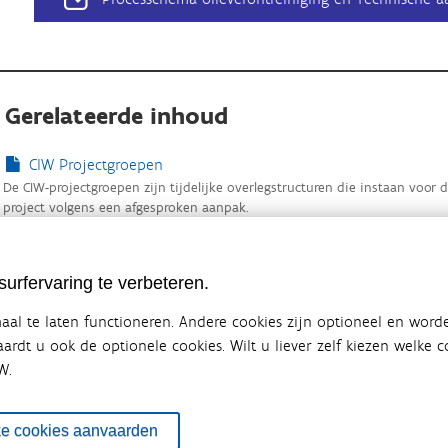
Gerelateerde inhoud
CIW Projectgroepen
De CIW-projectgroepen zijn tijdelijke overlegstructuren die instaan voo
project volgens een afgesproken aanpak.
urfervaring te verbeteren.
al te laten functioneren. Andere cookies zijn optioneel en word
vaardt u ook de optionele cookies. Wilt u liever zelf kiezen welke
W.
ebsite van de Vlaamse overheid
terbeleid
en overlegplatform van de diverse beleidsdomeinen en bestuursniveaus die 
ke cookies aanvaarden
ze samenwerking zorgt voor een gecoördineerde en geïntegreerde aanpak v