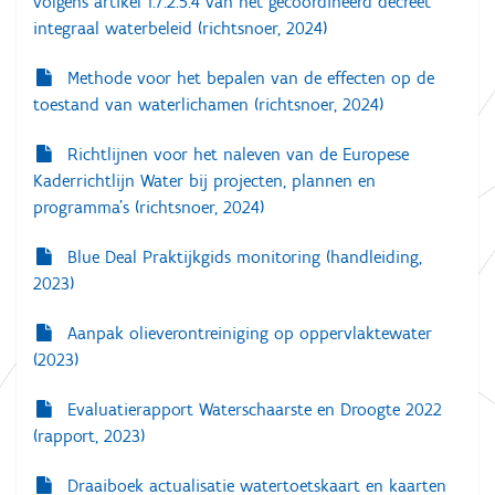
volgens artikel 1.7.2.5.4 van het gecoördineerd decreet
g
l
e
integraal waterbeleid (richtsnoer, 2024)
a
d
i
t
Methode voor het bepalen van de effecten op de
g
e
toestand van waterlichamen (richtsnoer, 2024)
i
w
e
e
Richtlijnen voor het naleven van de Europese
e
r
Kaderrichtlijn Water bij projecten, plannen en
g
programma’s (richtsnoer, 2024)
a
v
e
Blue Deal Praktijkgids monitoring (handleiding,
v
2023)
a
n
d
Aanpak olieverontreiniging op oppervlaktewater
e
(2023)
a
f
b
Evaluatierapport Waterschaarste en Droogte 2022
e
(rapport, 2023)
e
l
d
Draaiboek actualisatie watertoetskaart en kaarten
i