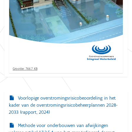
K
Grootte: 766.7 KB
l
i
k
v
o
Voorlopige overstromingsrisicobeoordeling in het
N
o
r
kader van de overstromingsrisicobeheerplannen 2028-
a
d
2033 (rapport, 2024)
e
v
v
o
i
Methode voor onderbouwen van afwijkingen
l