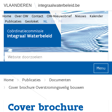
VLAANDEREN
integraalwaterbeleid.be
Home
Over CIW
Contact
CIW-Nieuwsbrief
Nieuws
Kalender
Publicaties
Geoloket
NL
EN
FR
Zoek
Geavanceerd zoeken...
Klap navi
Home
Publicaties
Documenten
Cover brochure Overstromingsveilig bouwen
Cover brochure