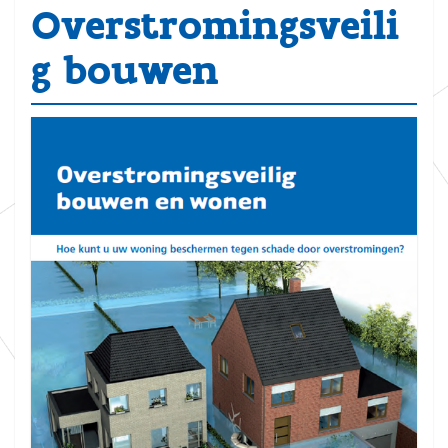
Overstromingsveili
g bouwen