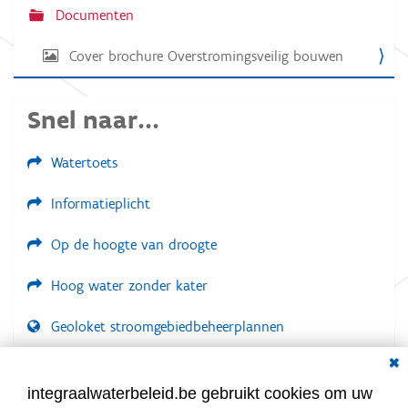
Documenten
Cover brochure Overstromingsveilig bouwen
Snel naar...
Watertoets
Informatieplicht
Op de hoogte van droogte
Hoog water zonder kater
Geoloket stroomgebiedbeheerplannen
Dial
Documenten voor leden
LOGIN VEREIST
integraalwaterbeleid.be gebruikt cookies om uw