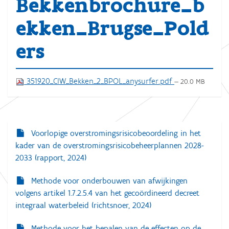
Bekkenbrochure_b
ekken_Brugse_Pold
ers
351920_CIW_Bekken_2_BPOL_anysurfer.pdf
— 20.0 MB
Voorlopige overstromingsrisicobeoordeling in het
N
kader van de overstromingsrisicobeheerplannen 2028-
a
2033 (rapport, 2024)
v
i
Methode voor onderbouwen van afwijkingen
volgens artikel 1.7.2.5.4 van het gecoördineerd decreet
g
integraal waterbeleid (richtsnoer, 2024)
a
t
Methode voor het bepalen van de effecten op de