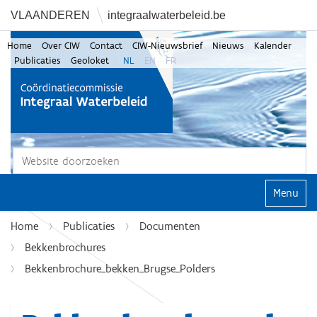
VLAANDEREN
integraalwaterbeleid.be
Home
Over CIW
Contact
CIW-Nieuwsbrief
Nieuws
Kalender
Publicaties
Geoloket
NL
EN
FR
Zoek
Geavanceerd zoeken...
Klap navi
Home
Publicaties
Documenten
Bekkenbrochures
Bekkenbrochure_bekken_Brugse_Polders