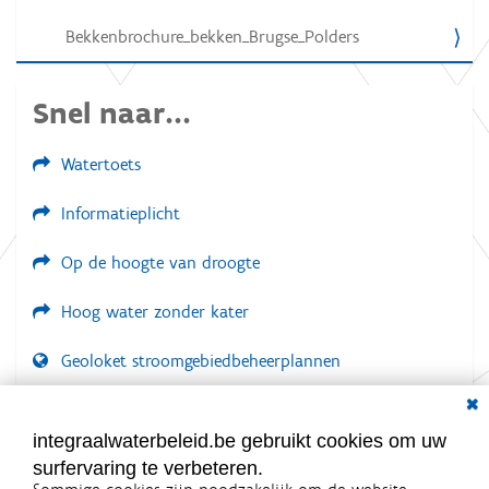
Bekkenbrochure_bekken_Brugse_Polders
Snel naar...
Watertoets
Informatieplicht
Op de hoogte van droogte
Hoog water zonder kater
Geoloket stroomgebiedbeheerplannen
Dial
Documenten voor leden
LOGIN VEREIST
integraalwaterbeleid.be gebruikt cookies om uw
surfervaring te verbeteren.