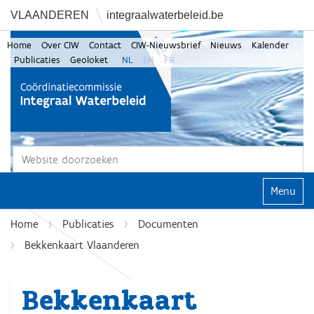
VLAANDEREN
integraalwaterbeleid.be
Home
Over CIW
Contact
CIW-Nieuwsbrief
Nieuws
Kalender
Publicaties
Geoloket
NL
EN
FR
Zoek
Geavanceerd zoeken...
Klap navi
Home
Publicaties
Documenten
Bekkenkaart Vlaanderen
Bekkenkaart