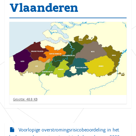
Vlaanderen
K
Grootte: 48.8 KB
l
i
k
v
o
Voorlopige overstromingsrisicobeoordeling in het
N
o
r