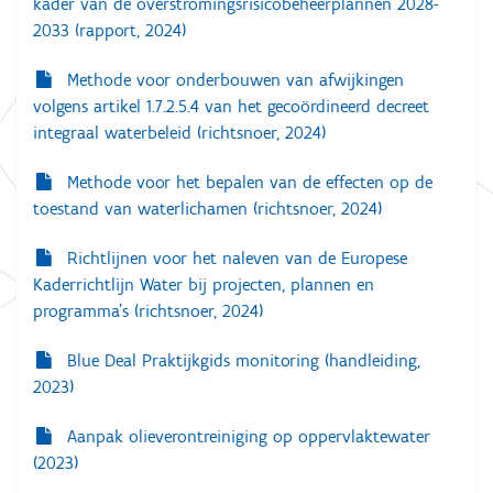
kader van de overstromingsrisicobeheerplannen 2028-
a
d
2033 (rapport, 2024)
e
v
v
o
i
Methode voor onderbouwen van afwijkingen
l
volgens artikel 1.7.2.5.4 van het gecoördineerd decreet
g
l
e
integraal waterbeleid (richtsnoer, 2024)
a
d
i
t
Methode voor het bepalen van de effecten op de
g
e
toestand van waterlichamen (richtsnoer, 2024)
i
w
e
e
Richtlijnen voor het naleven van de Europese
e
r
Kaderrichtlijn Water bij projecten, plannen en
g
programma’s (richtsnoer, 2024)
a
v
e
Blue Deal Praktijkgids monitoring (handleiding,
v
2023)
a
n
d
Aanpak olieverontreiniging op oppervlaktewater
e
(2023)
a
f