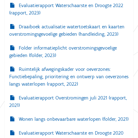
b
Evaluatierapport Waterschaarste en Droogte 2022
e
(rapport, 2023)
e
l
d
Draaiboek actualisatie watertoetskaart en kaarten
i
overstromingsgevoelige gebieden (handleiding, 2023)
n
g
.
Folder informatieplicht overstromingsgevoelige
.
gebieden (folder, 2023)
.
Ruimtelijk afwegingskader voor oeverzones:
Functiebepaling, prioritering en ontwerp van oeverzones
langs waterlopen (rapport, 2022)
Evaluatierapport Overstromingen juli 2021 (rapport,
2021)
Wonen langs onbevaarbare waterlopen (folder, 2021)
Evaluatierapport Waterschaarste en Droogte 2020