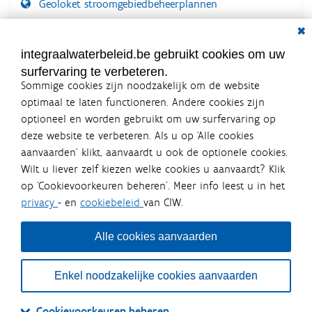
Geoloket stroomgebiedbeheerplannen
Dial
Documenten voor leden
LOGIN VEREIST
integraalwaterbeleid.be gebruikt cookies om uw
surfervaring te verbeteren.
Sommige cookies zijn noodzakelijk om de website
optimaal te laten functioneren. Andere cookies zijn
optioneel en worden gebruikt om uw surfervaring op
Integraalwaterbeleid.be is een
deze website te verbeteren. Als u op ‘Alle cookies
officiële website van de Vlaamse
aanvaarden’ klikt, aanvaardt u ook de optionele cookies.
overheid
Wilt u liever zelf kiezen welke cookies u aanvaardt? Klik
uitgegeven door
Coördinatiecommissie Integraal
op ‘Cookievoorkeuren beheren’. Meer info leest u in het
Waterbeleid
privacy
- en
cookiebeleid
van CIW.
De Coördinatiecommissie Integraal Waterbeleid (CIW) is een
overlegplatform van de diverse beleidsdomeinen en
bestuursniveaus die bij het waterbeleid betrokken zijn. Ook
Alle cookies aanvaarden
waterbedrijven nemen deel aan het overleg. Deze
samenwerking zorgt voor een gecoördineerde en
geïntegreerde aanpak van het waterbeleid en waterbeheer
Enkel noodzakelijke cookies aanvaarden
in Vlaanderen.
OVER CIW
DISCLAIMER
PRIVACY
COOKIEBELEID
SITEMAP
Cookievoorkeuren beheren