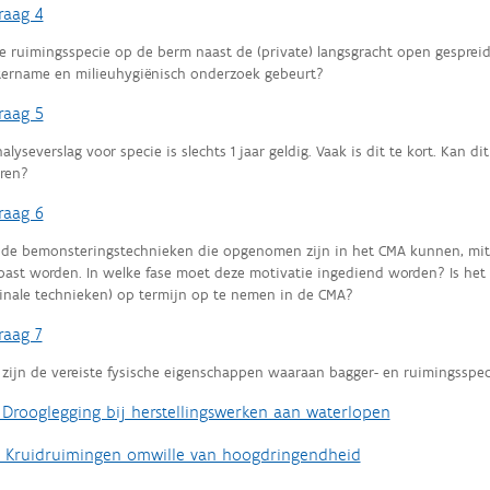
raag 4
e ruimingsspecie op de berm naast de (private) langsgracht open gesprei
ername en milieuhygiënisch onderzoek gebeurt?
raag 5
alyseverslag voor specie is slechts 1 jaar geldig. Vaak is dit te kort. Ka
ren?
raag 6
 de bemonsteringstechnieken die opgenomen zijn in het CMA kunnen, mit
past worden. In welke fase moet deze motivatie ingediend worden? Is he
inale technieken) op termijn op te nemen in de CMA?
raag 7
 zijn de vereiste fysische eigenschappen waaraan bagger- en ruimingsspe
. Drooglegging bij herstellingswerken aan waterlopen
. Kruidruimingen omwille van hoogdringendheid