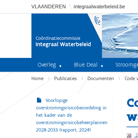
VLAANDEREN
integraalwaterbeleid.be
Overleg
Blue Deal
Stroomg
U
Home
Publicaties
Documenten
Code 
b
e
C
n
Voorlopige
N
t
overstromingsrisicobeoordeling in
a
w
h
het kader van de
v
i
overstromingsrisicobeheerplannen
i
e
2028-2033 (rapport, 2024)
2
r