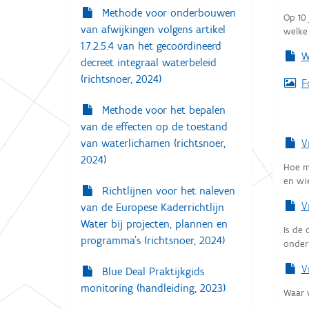
g
Methode voor onderbouwen
:
Op 10
a
van afwijkingen volgens artikel
welke
t
1.7.2.5.4 van het gecoördineerd
W
i
decreet integraal waterbeleid
(richtsnoer, 2024)
e
F
Methode voor het bepalen
van de effecten op de toestand
V
van waterlichamen (richtsnoer,
2024)
Hoe m
en wi
Richtlijnen voor het naleven
V
van de Europese Kaderrichtlijn
Water bij projecten, plannen en
Is de 
programma’s (richtsnoer, 2024)
onder
V
Blue Deal Praktijkgids
monitoring (handleiding, 2023)
Waar 