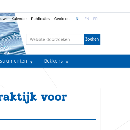
euws
Kalender
Publicaties
Geoloket
NL
EN
FR
Zoek
Geavanceerd zoeken...
nstrumenten
Bekkens
aktijk voor