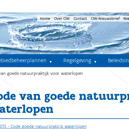
Home
Over CIW
Contact
CIW-Nieuwsbrief
Ni
ebiedbeheerplannen
Regelgeving
Beleidsi
van goede natuurpraktijk voor waterlopen
ode van goede natuurpr
aterlopen
015 - Code goede natuurpraktijk waterlopen