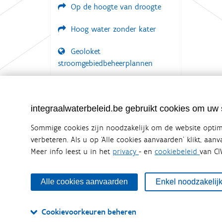
Op de hoogte van droogte
Hoog water zonder kater
Geoloket
stroomgebiedbeheerplannen
Documenten voor leden
LOGIN VEREIST
integraalwaterbeleid.be gebruikt cookies om uw s
Sommige cookies zijn noodzakelijk om de website optima
verbeteren. Als u op ‘Alle cookies aanvaarden’ klikt, aan
Meer info leest u in het
privacy
- en
cookiebeleid
van CI
Integraalwaterbeleid.be is een officiële w
uitgegeven door
Coördinatiecommissie Integraal Wa
De Coördinatiecommissie Integraal Waterbeleid (CIW) is e
Alle cookies aanvaarden
Enkel noodzakelij
zijn. Ook waterbedrijven nemen deel aan het overleg. De
waterbeheer in Vlaanderen.
Cookievoorkeuren beheren
OVER CIW
DISCLAIMER
PRIVACY
COOKIEBELEID