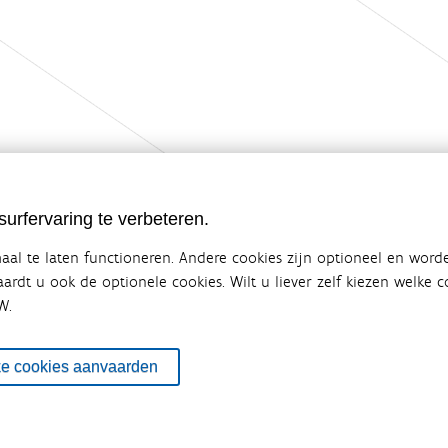
urfervaring te verbeteren.
al te laten functioneren. Andere cookies zijn optioneel en word
vaardt u ook de optionele cookies. Wilt u liever zelf kiezen welke
W.
ebsite van de Vlaamse overheid
terbeleid
en overlegplatform van de diverse beleidsdomeinen en bestuursniveaus die 
ke cookies aanvaarden
ze samenwerking zorgt voor een gecoördineerde en geïntegreerde aanpak v
SITEMAP