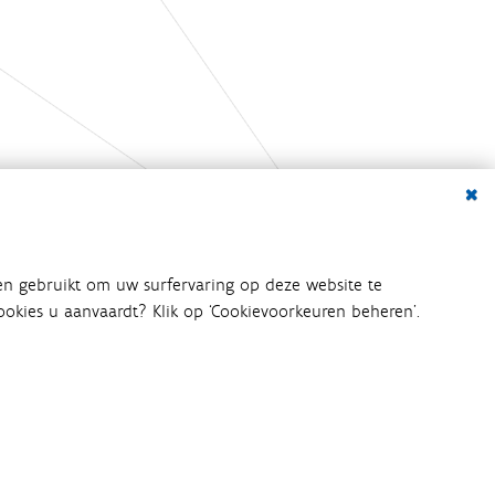
Dialo
en gebruikt om uw surfervaring op deze website te
 cookies u aanvaardt? Klik op ‘Cookievoorkeuren beheren’.
bij het waterbeleid betrokken
an het waterbeleid en