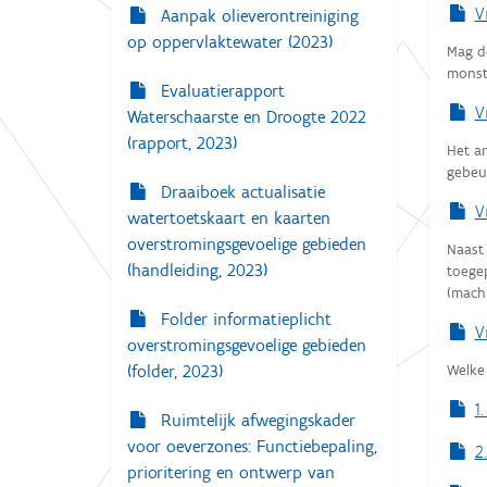
V
Aanpak olieverontreiniging
op oppervlaktewater (2023)
Mag d
monst
Evaluatierapport
V
Waterschaarste en Droogte 2022
(rapport, 2023)
Het an
gebeu
Draaiboek actualisatie
V
watertoetskaart en kaarten
overstromingsgevoelige gebieden
Naast
(handleiding, 2023)
toege
(mach
Folder informatieplicht
V
overstromingsgevoelige gebieden
Welke
(folder, 2023)
1
Ruimtelijk afwegingskader
voor oeverzones: Functiebepaling,
2
prioritering en ontwerp van