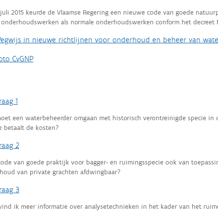
 juli 2015 keurde de Vlaamse Regering een nieuwe code van goede natuurp
 onderhoudswerken als normale onderhoudswerken conform het decree
egwijs in nieuwe richtlijnen voor onderhoud en beheer van wat
oto CvGNP
raag 1
oet een waterbeheerder omgaan met historisch verontreinigde specie in 
e betaalt de kosten?
raag 2
code van goede praktijk voor bagger- en ruimingsspecie ook van toepassin
houd van private grachten afdwingbaar?
raag 3
vind ik meer informatie over analysetechnieken in het kader van het rui