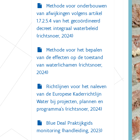
g
Methode voor onderbouwen
:
a
van afwijkingen volgens artikel
t
1.7.2.5.4 van het gecoördineerd
i
decreet integraal waterbeleid
(richtsnoer, 2024)
e
Methode voor het bepalen
van de effecten op de toestand
van waterlichamen (richtsnoer,
2024)
Richtlijnen voor het naleven
van de Europese Kaderrichtlijn
Water bij projecten, plannen en
programma’s (richtsnoer, 2024)
Blue Deal Praktijkgids
monitoring (handleiding, 2023)