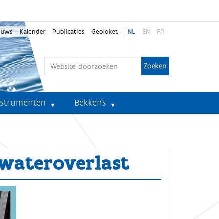
euws
Kalender
Publicaties
Geoloket
NL
EN
FR
Zoek
Geavanceerd zoeken...
nstrumenten
Bekkens
ateroverlast