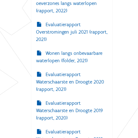
o
oeverzones langs waterlopen
l
(rapport, 2022)
l
e
d
Evaluatierapport
i
Overstromingen juli 2021 (rapport,
g
e
2021)
w
e
Wonen langs onbevaarbare
e
r
waterlopen (folder, 2021)
g
a
Evaluatierapport
v
e
Waterschaarste en Droogte 2020
v
(rapport, 2021)
a
n
d
Evaluatierapport
e
Waterschaarste en Droogte 2019
a
f
(rapport, 2020)
b
e
Evaluatierapport
e
l