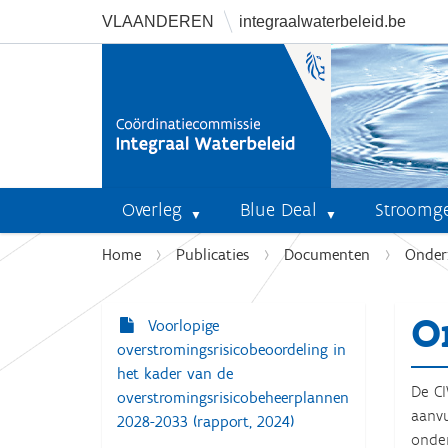
VLAANDEREN
integraalwaterbeleid.be
Overleg
Blue Deal
Stroomg
U
Home
Publicaties
Documenten
Onder
b
e
O
n
Voorlopige
N
t
overstromingsrisicobeoordeling in
a
h
het kader van de
v
De C
i
overstromingsrisicobeheerplannen
aanvu
i
e
2028-2033 (rapport, 2024)
onder
r