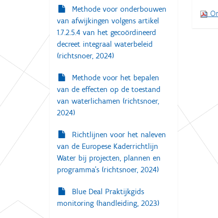
g
Methode voor onderbouwen
:
On
a
van afwijkingen volgens artikel
t
1.7.2.5.4 van het gecoördineerd
i
decreet integraal waterbeleid
(richtsnoer, 2024)
e
Methode voor het bepalen
van de effecten op de toestand
van waterlichamen (richtsnoer,
2024)
Richtlijnen voor het naleven
van de Europese Kaderrichtlijn
Water bij projecten, plannen en
programma’s (richtsnoer, 2024)
Blue Deal Praktijkgids
monitoring (handleiding, 2023)