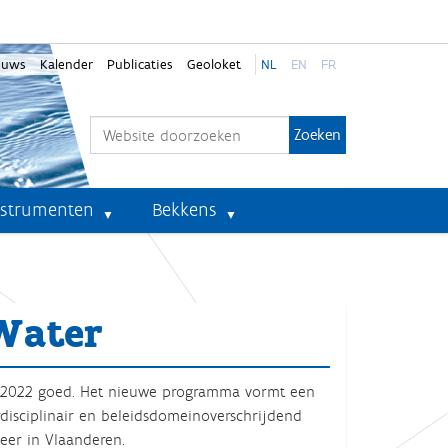
euws
Kalender
Publicaties
Geoloket
NL
EN
FR
Zoek
Geavanceerd zoeken...
nstrumenten
Bekkens
Water
-2022 goed. Het nieuwe programma vormt een
disciplinair en beleidsdomeinoverschrijdend
er in Vlaanderen.