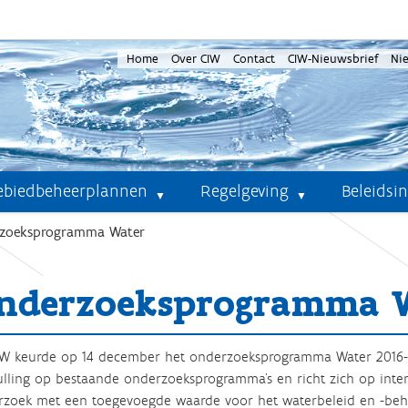
Home
Over CIW
Contact
CIW-Nieuwsbrief
Ni
ebiedbeheerplannen
Regelgeving
Beleidsi
zoeksprogramma Water
nderzoeksprogramma 
IW keurde op 14 december het onderzoeksprogramma Water 2016
lling op bestaande onderzoeksprogramma’s en richt zich op inter
zoek met een toegevoegde waarde voor het waterbeleid en -behe